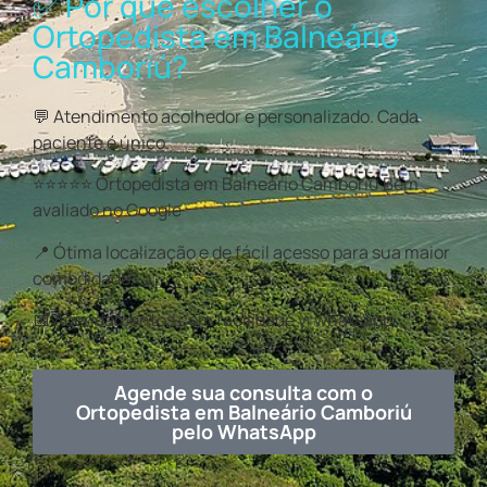
✅ Por que escolher o
Ortopedista em Balneário
Camboriú?
💬 Atendimento acolhedor e personalizado. Cada
paciente é único.
⭐⭐⭐⭐⭐ Ortopedista em Balneário Camboriú Bem
avaliado no Google
📍 Ótima localização e de fácil acesso para sua maior
comodidade
📅 Agendamentos com facilidade vi whatsapp.
Agende sua consulta com o
Ortopedista em Balneário Camboriú
pelo WhatsApp