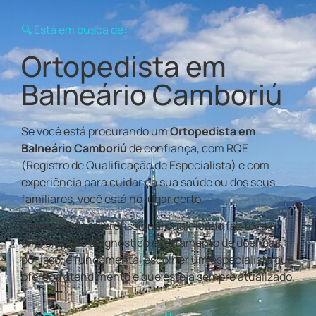
🔍 Está em busca de:
Ortopedista em
Balneário Camboriú
Se você está procurando um
Ortopedista em
Balneário Camboriú
de confiança, com RQE
(Registro de Qualificação de Especialista) e com
experiência para cuidar da sua saúde ou dos seus
familiares, você está no lugar certo.
Contar com um profissional qualificado faz toda a
diferença no diagnóstico e tratamento de doenças,
por isso, é fundamental escolher um especialista que
ofereça atendimento e que esteja sempre atualizado.