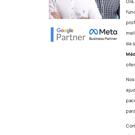
Olá
fun
pro
mel
da 
Méd
ofe
Nos
aju
pac
para
Com