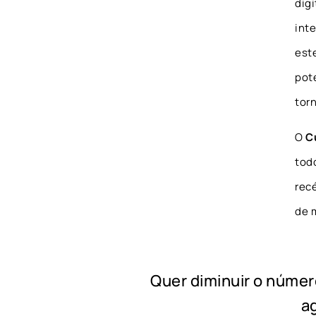
dig
int
est
pot
tor
O
C
tod
rec
de 
Quer diminuir o númer
a