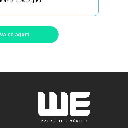
mpra é 100% segura.
eva-se agora