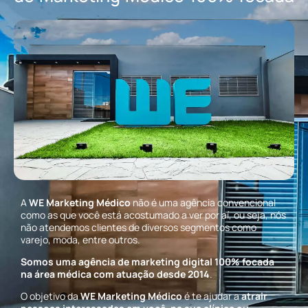
A
WE Marketing Médico
não é uma agência convencional
como as que você está acostumado a ver por aí, ou seja, nós
não atendemos clientes de diversos segmentos como
varejo, moda, entre outros.
Somos uma agência de marketing digital 100% focada
na área médica com atuação desde 2014
.
O objetivo da
WE Marketing Médico
é te ajudar a
atrair