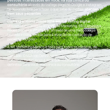
pessoas interessadas em você, na sua clínica ou
consultório
através do tráfego pago no Google e Instagram,
te deixando livre para fazer o que sabe de melhor:
atender
bem seus pacientes
.
Com
experiência desde 2014 em marketing digital
utilizamos estratégias de Inbound Marketing, SEO, Anúncios,
Redes Sociais e WhatsApp, através de uma metodologia
testada e comprovada para a atração de captação de
pacientes do país.
A
WE Marketing Médico
é feita para todos os médicos, de
recém formados a profissionais com mais tempo de
mercado. O Método Definitivo de Como Conquistar
Pacientes Particulares é mais que resultado: é a mudança
definitiva para você, sua clínica ou consultório.