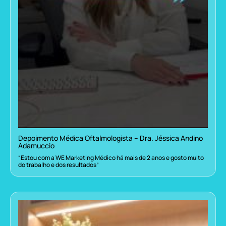
Depoimento Médica Oftalmologista – Dra. Jéssica Andino
Adamuccio
“Estou com a WE Marketing Médico há mais de 2 anos e gosto muito
do trabalho e dos resultados”