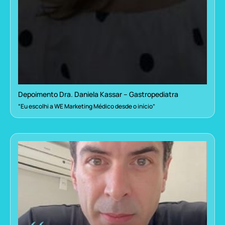
Depoimento Dra. Daniela Kassar – Gastropediatra
“Eu escolhi a WE Marketing Médico desde o início”