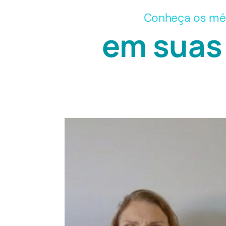
Conheça os méd
em suas 