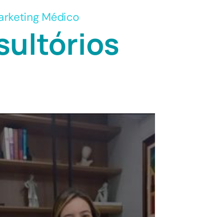
arketing Médico
sultórios