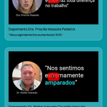
Depoimento Dra. Priscilla Massote Pediatra
“Meus agendamentos aumentaram 30%”
Depoimento Dr. Walter Azevedo Cirurgião Vascular