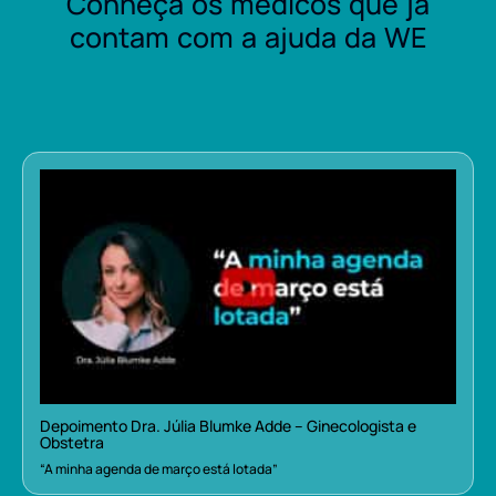
Conheça os médicos que já
contam com a ajuda da WE
Depoimento Dra. Júlia Blumke Adde – Ginecologista e
Obstetra
“A minha agenda de março está lotada”