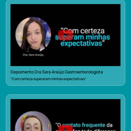
Depoimento Dra Sara Araújo Gastroenterologista
“Com certeza superaram minhas expectativas”