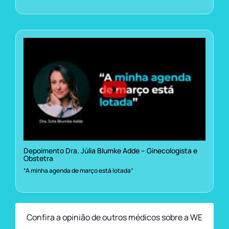
Depoimento Dra. Júlia Blumke Adde – Ginecologista e
Obstetra
“A minha agenda de março está lotada”
Confira a opinião de outros médicos sobre a WE