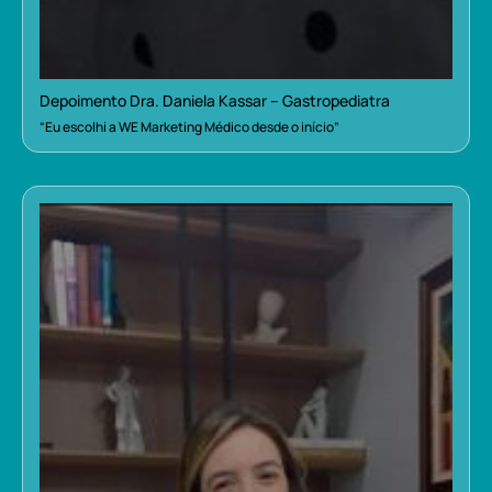
Depoimento Dra. Daniela Kassar – Gastropediatra
“Eu escolhi a WE Marketing Médico desde o início”