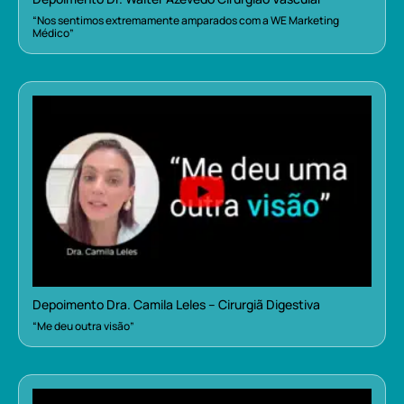
“Nos sentimos extremamente amparados com a WE Marketing
Médico”
Depoimento Dra. Camila Leles – Cirurgiã Digestiva
“Me deu outra visão”