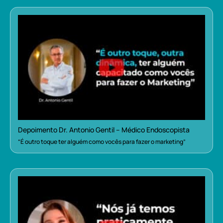
Depoimento Dr. Antonio Gentil – Médico Endoscopista
“É outro toque ter alguém como vocês para fazer o marketing”