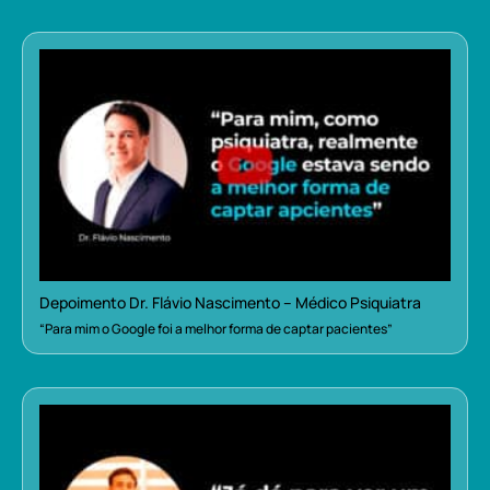
Depoimento Dr. Flávio Nascimento – Médico Psiquiatra
“Para mim o Google foi a melhor forma de captar pacientes”