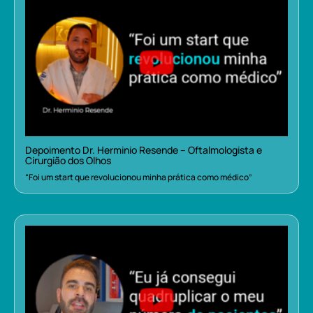
Depoimento Dr. Herminio Resende – Oftalmologista e
Cirurgião dos Olhos
“Foi um start que revolucionou minha prática como médico”