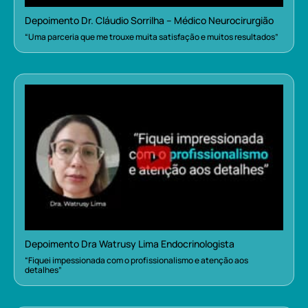
Depoimento Dr. Cláudio Sorrilha – Médico Neurocirurgião
“Uma parceria que me trouxe muita satisfação e muitos resultados”
Depoimento Dra Watrusy Lima Endocrinologista
“Fiquei impessionada com o profissionalismo e atenção aos
detalhes”