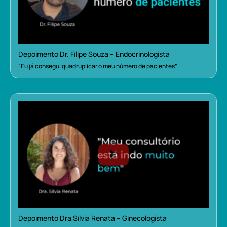
Depoimento Dr. Filipe Souza – Endocrinologista
“Eu já consegui quadruplicar o meu número de pacientes”
Depoimento Dra Sílvia Renata – Ginecologista