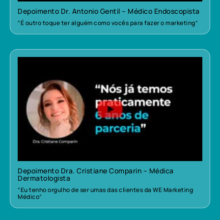
Depoimento Dr. Antonio Gentil – Médico Endoscopista
“É outro toque ter alguém como vocês para fazer o marketing”
Depoimento Dra. Cristiane Comparin – Médica
Dermatologista
“Eu tenho orgulho de ser umas das clientes da WE Marketing
Médico”