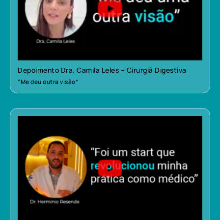
Depoimento Dra. Camila Leles – Cirurgiã Digestiva
“Me deu outra visão”