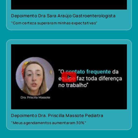
Depoimento Dra Sara Araújo Gastroenterologista
“Com certeza superaram minhas expectativas”
Depoimento Dra. Priscilla Massote Pediatra
“Meus agendamentos aumentaram 30%”