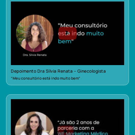
Depoimento Dra Sílvia Renata – Ginecologista
“Meu consultório está indo muito bem”