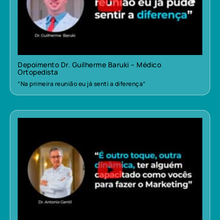
Depoimento Dr. Guilherme Baruki – Médico
Ortopedista
“Na primeira reunião eu já senti a diferença”