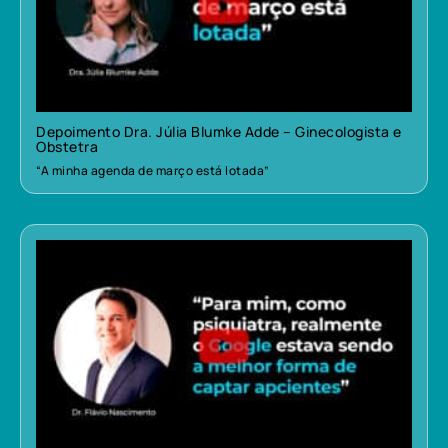
Depoimento Dra. Júlia Blumke Adde – Ginecologista e
Obstetra
“A minha agenda de março está lotada”