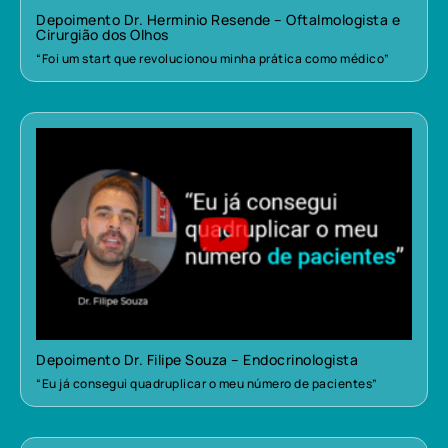
Depoimento Dr. Herminio Resende – Oftalmologista e
Cirurgião dos Olhos
“Foi um start que revolucionou minha prática como médico”
Depoimento Dr. Filipe Souza – Endocrinologista
“Eu já consegui quadruplicar o meu número de pacientes”