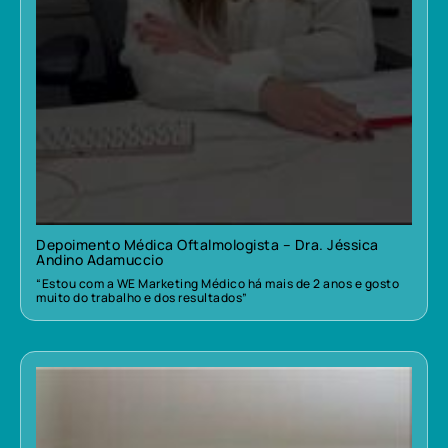
Depoimento Médica Oftalmologista – Dra. Jéssica
Andino Adamuccio
“Estou com a WE Marketing Médico há mais de 2 anos e gosto
muito do trabalho e dos resultados”