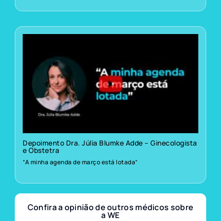
Depoimento Dra. Júlia Blumke Adde – Ginecologista
e Obstetra
“A minha agenda de março está lotada”
Confira a opinião de outros médicos sobre
a WE