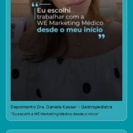
Depoimento Dra. Daniela Kassar – Gastropediatra
“Eu escolhi a WE Marketing Médico desde o início”