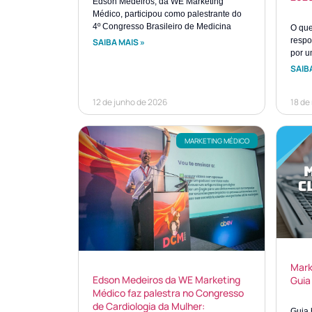
Edson Medeiros, da WE Marketing
Médico, participou como palestrante do
4º Congresso Brasileiro de Medicina
O que 
respo
SAIBA MAIS »
por u
SAIBA
12 de junho de 2026
18 de
MARKETING MÉDICO
Mark
Edson Medeiros da WE Marketing
Guia
Médico faz palestra no Congresso
de Cardiologia da Mulher:
Guia 