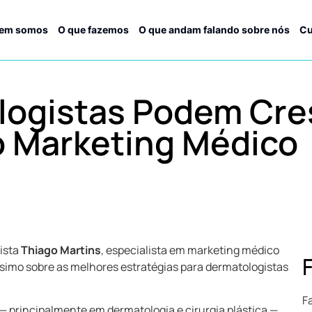
em somos
O que fazemos
O que andam falando sobre nós
Cu
ogistas Podem Cres
o Marketing Médico
ista
Thiago Martins
, especialista em marketing médico
ssimo sobre as melhores estratégias para dermatologistas
F
— principalmente em dermatologia e cirurgia plástica —