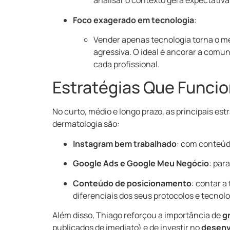
analisar o contexto gera expectativas
Foco exagerado em tecnologia
:
Vender apenas tecnologia torna o m
agressiva. O ideal é ancorar a comu
cada profissional.
Estratégias Que Funci
No curto, médio e longo prazo, as principais es
dermatologia são:
Instagram bem trabalhado
: com conteúdo
Google Ads e Google Meu Negócio
: par
Conteúdo de posicionamento
: contar a
diferenciais dos seus protocolos e tecnolo
Além disso, Thiago reforçou a importância de
g
publicados de imediato) e de investir no
desenv