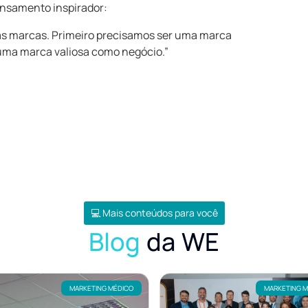
ensamento inspirador:
sas marcas. Primeiro precisamos ser uma marca
 uma marca valiosa como negócio.”
💻 Mais conteúdos para você
Blog
da WE
MARKETING MÉDICO
MARKETING 