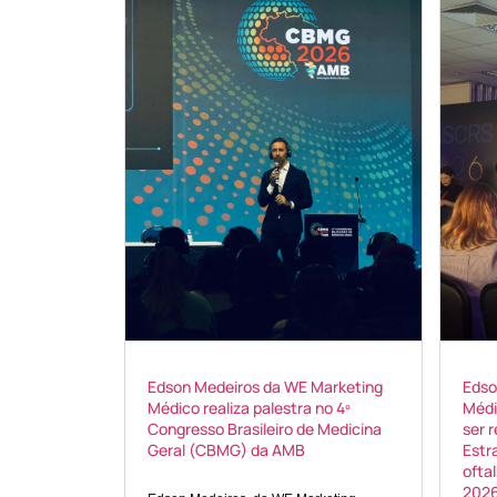
Edson Medeiros da WE Marketing
Edso
Médico realiza palestra no 4º
Médi
Congresso Brasileiro de Medicina
ser 
Geral (CBMG) da AMB
Estr
ofta
202