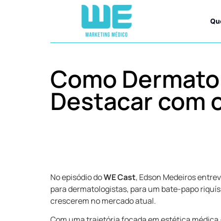
Qu
Como Dermatol
Destacar com 
No episódio do
WE Cast
, Edson Medeiros entrev
para dermatologistas, para um bate-papo riquí
crescerem no mercado atual.
Com uma trajetória focada em estética médica 