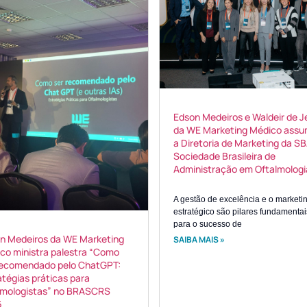
Edson Medeiros e Waldeir de J
da WE Marketing Médico ass
a Diretoria de Marketing da S
Sociedade Brasileira de
Administração em Oftalmologi
A gestão de excelência e o marketi
estratégico são pilares fundamentai
para o sucesso de
n Medeiros da WE Marketing
SAIBA MAIS »
co ministra palestra “Como
recomendado pelo ChatGPT:
atégias práticas para
lmologistas” no BRASCRS
6