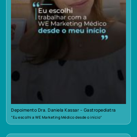
Depoimento Dra. Daniela Kassar – Gastropediatra
“Eu escolhi a WE Marketing Médico desde o início”