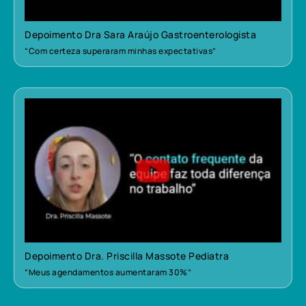
Depoimento Dra Sara Araújo Gastroenterologista
“Com certeza superaram minhas expectativas”
Depoimento Dra. Priscilla Massote Pediatra
“Meus agendamentos aumentaram 30%”