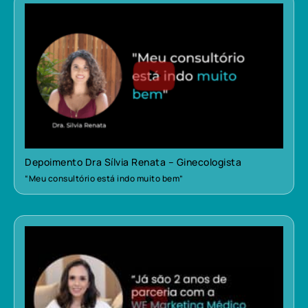
Depoimento Dra Sílvia Renata – Ginecologista
“Meu consultório está indo muito bem”