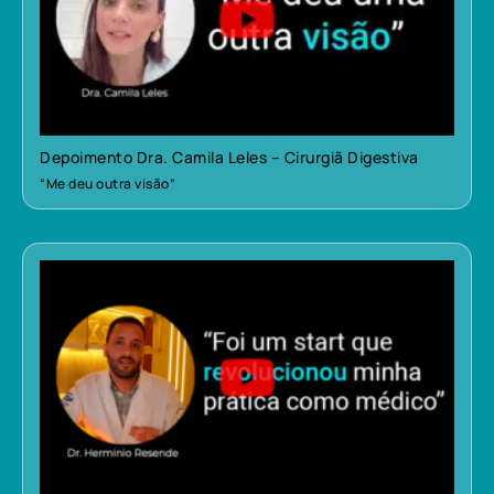
Depoimento Dra. Camila Leles – Cirurgiã Digestiva
“Me deu outra visão”