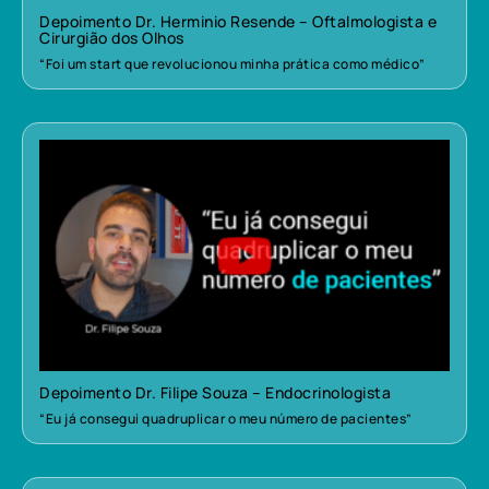
Depoimento Dr. Herminio Resende – Oftalmologista e
Cirurgião dos Olhos
“Foi um start que revolucionou minha prática como médico”
Depoimento Dr. Filipe Souza – Endocrinologista
“Eu já consegui quadruplicar o meu número de pacientes”