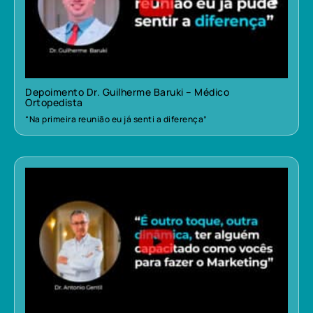
Depoimento Dr. Guilherme Baruki – Médico
Ortopedista
“Na primeira reunião eu já senti a diferença”