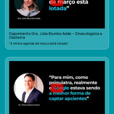
Depoimento Dra. Júlia Blumke Adde – Ginecologista e
Obstetra
“A minha agenda de março está lotada”