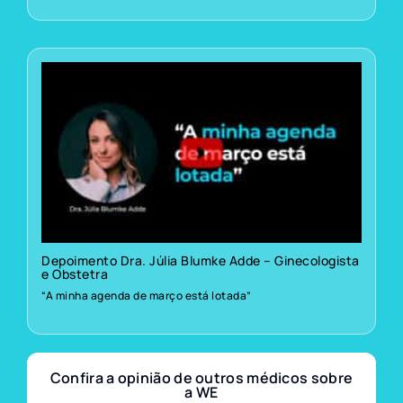
Depoimento Dra. Júlia Blumke Adde – Ginecologista
e Obstetra
“A minha agenda de março está lotada”
Confira a opinião de outros médicos sobre
a WE