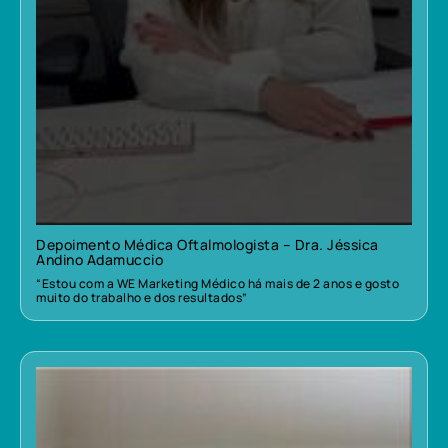
Depoimento Médica Oftalmologista – Dra. Jéssica
Andino Adamuccio
“Estou com a WE Marketing Médico há mais de 2 anos e gosto
muito do trabalho e dos resultados”