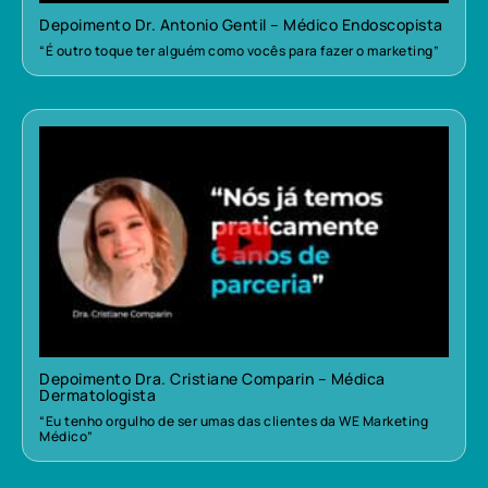
Depoimento Dr. Antonio Gentil – Médico Endoscopista
“É outro toque ter alguém como vocês para fazer o marketing”
Depoimento Dra. Cristiane Comparin – Médica
Dermatologista
“Eu tenho orgulho de ser umas das clientes da WE Marketing
Médico”