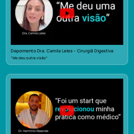
Depoimento Dra. Camila Leles – Cirurgiã Digestiva
“Me deu outra visão”