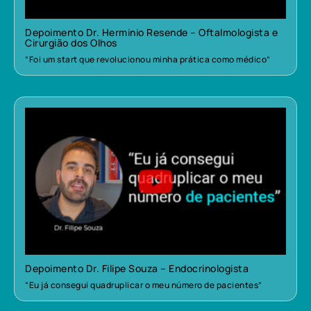
Depoimento Dr. Herminio Resende – Oftalmologista e
Cirurgião dos Olhos
“Foi um start que revolucionou minha prática como médico”
Depoimento Dr. Filipe Souza – Endocrinologista
“Eu já consegui quadruplicar o meu número de pacientes”