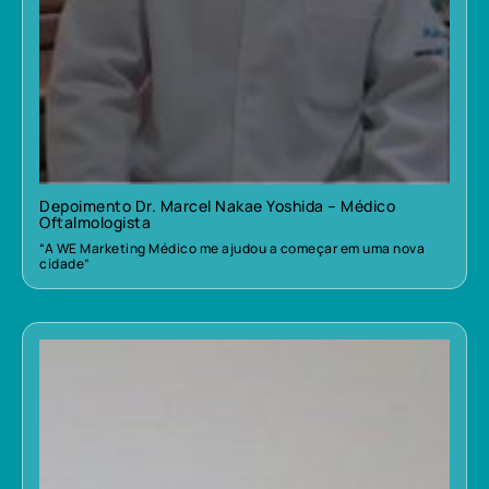
Depoimento Dr. Marcel Nakae Yoshida – Médico
Oftalmologista
“A WE Marketing Médico me ajudou a começar em uma nova
cidade”