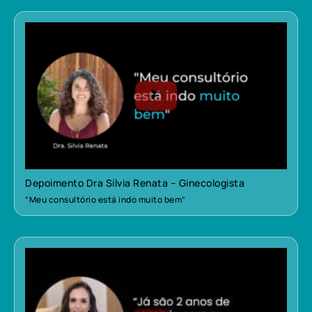
Depoimento Dra Sílvia Renata – Ginecologista
“Meu consultório está indo muito bem”