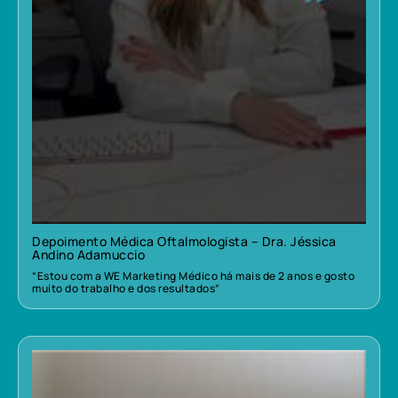
Depoimento Médica Oftalmologista – Dra. Jéssica
Andino Adamuccio
“Estou com a WE Marketing Médico há mais de 2 anos e gosto
muito do trabalho e dos resultados”