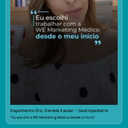
Depoimento Dra. Daniela Kassar – Gastropediatra
“Eu escolhi a WE Marketing Médico desde o início”