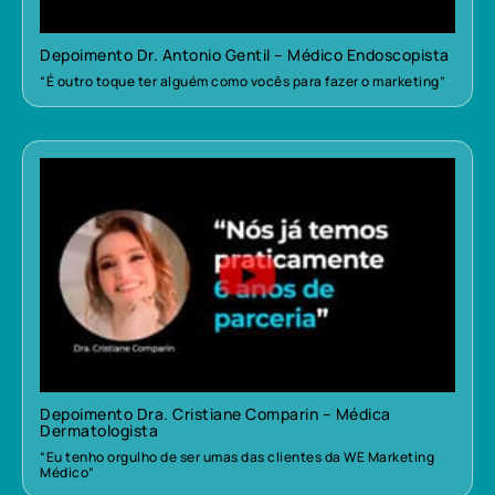
Depoimento Dr. Antonio Gentil – Médico Endoscopista
“É outro toque ter alguém como vocês para fazer o marketing”
Depoimento Dra. Cristiane Comparin – Médica
Dermatologista
“Eu tenho orgulho de ser umas das clientes da WE Marketing
Médico”