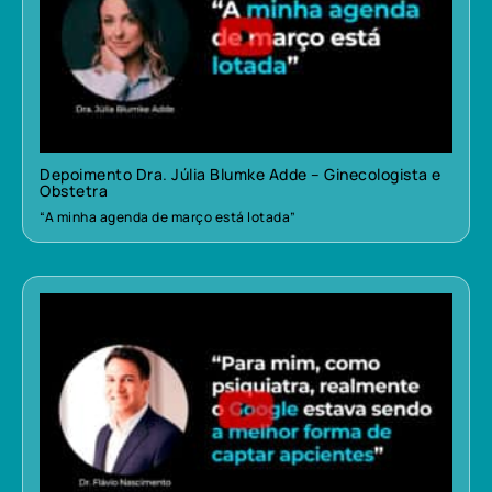
Depoimento Dra. Júlia Blumke Adde – Ginecologista e
Obstetra
“A minha agenda de março está lotada”