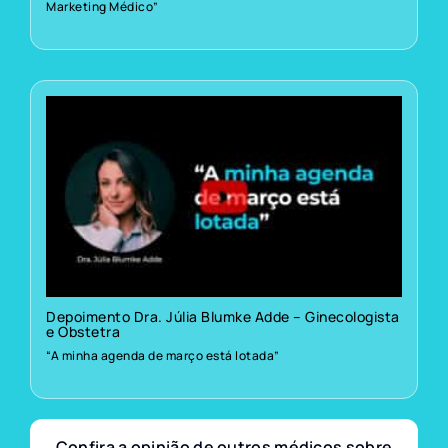
Marketing Médico”
Depoimento Dra. Júlia Blumke Adde – Ginecologista
e Obstetra
“A minha agenda de março está lotada”
Confira a opinião de outros médicos sobre