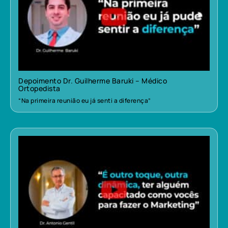
Depoimento Dr. Guilherme Baruki – Médico
Ortopedista
“Na primeira reunião eu já senti a diferença”