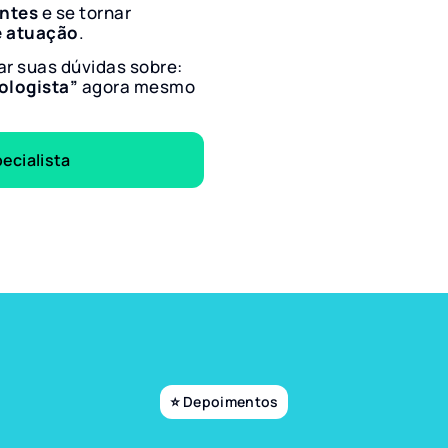
entes
e se tornar
e atuação
.
ar suas dúvidas sobre:
tologista”
agora mesmo
ecialista
⭐ Depoimentos