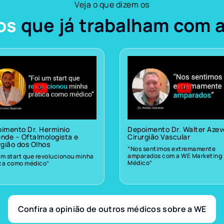
Veja o que dizem os
os
que já trabalham com 
imento Dr. Herminio
Depoimento Dr. Walter Aze
nde – Oftalmologista e
Cirurgião Vascular
rgião dos Olhos
“Nos sentimos extremamente
amparados com a WE Marketing
um start que revolucionou minha
Médico”
ica como médico”
Confira a opinião de outros médicos sobre a WE