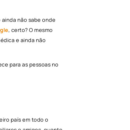
e ainda não sabe onde
gle
, certo? O mesmo
édica e ainda não
ece para as pessoas no
ceiro país em todo o
miliares e amigos, quanto