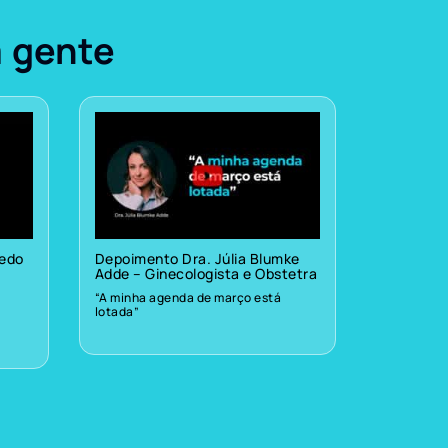
a gente
vedo
Depoimento Dra. Júlia Blumke
Adde – Ginecologista e Obstetra
“A minha agenda de março está
lotada”