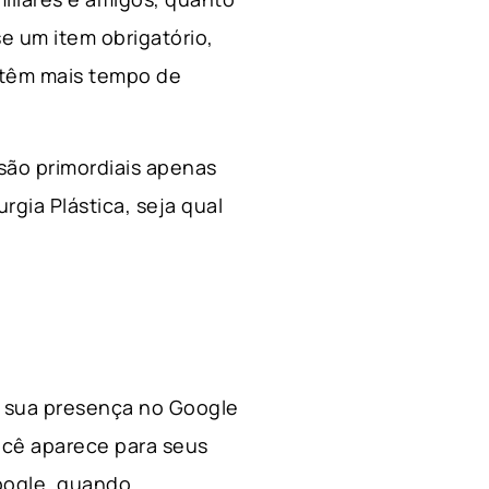
e um item obrigatório,
 têm mais tempo de
 são primordiais apenas
rgia Plástica, s
eja qual
 a sua presença no Google
ocê aparece para seus
Google, quando