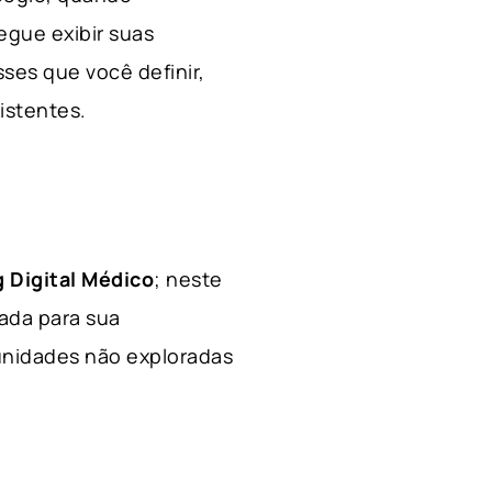
egue exibir suas
ses que você definir,
xistentes.
 Digital Médico
; neste
hada para sua
tunidades não exploradas