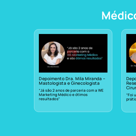
Médic
Depoimento Dra. Mila Miranda –
Depo
Mastologista e Ginecologista
Rese
Ciru
“Já são 2 anos de parceria com a WE
Marketing Médico e ótimos
“Foi 
resultados”
prát