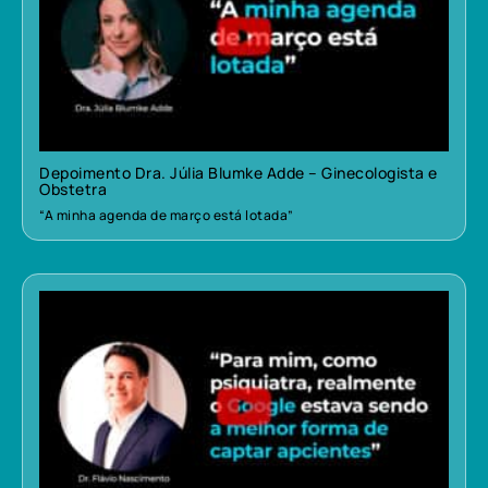
Depoimento Dra. Júlia Blumke Adde – Ginecologista e
Obstetra
“A minha agenda de março está lotada”