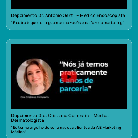
Depoimento Dr. Antonio Gentil – Médico Endoscopista
“É outro toque ter alguém como vocês para fazer o marketing”
Depoimento Dra. Cristiane Comparin – Médica
Dermatologista
“Eu tenho orgulho de ser umas das clientes da WE Marketing
Médico”