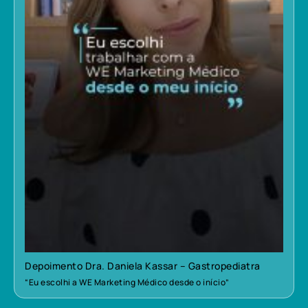
Depoimento Dra. Daniela Kassar – Gastropediatra
“Eu escolhi a WE Marketing Médico desde o início”