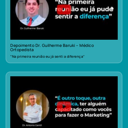
Depoimento Dr. Guilherme Baruki – Médico
Ortopedista
“Na primeira reunião eu já senti a diferença”