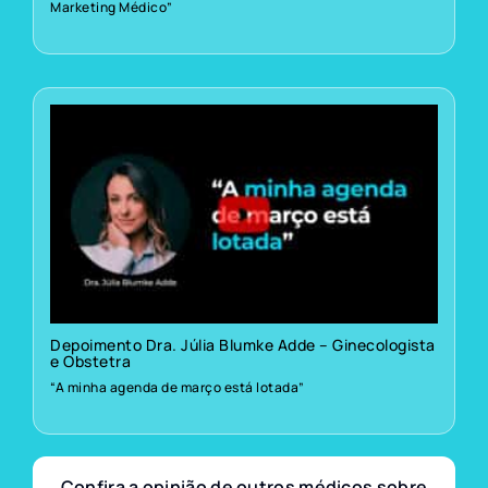
Marketing Médico”
Depoimento Dra. Júlia Blumke Adde – Ginecologista
e Obstetra
“A minha agenda de março está lotada”
Confira a opinião de outros médicos sobre