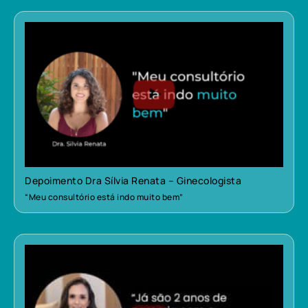
Depoimento Dra Sílvia Renata – Ginecologista
“Meu consultório está indo muito bem”