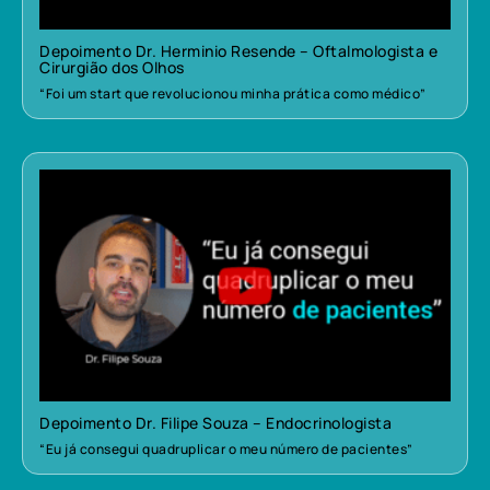
Depoimento Dr. Herminio Resende – Oftalmologista e
Cirurgião dos Olhos
“Foi um start que revolucionou minha prática como médico”
Depoimento Dr. Filipe Souza – Endocrinologista
“Eu já consegui quadruplicar o meu número de pacientes”