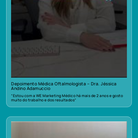
Depoimento Médica Oftalmologista – Dra. Jéssica
Andino Adamuccio
“Estou com a WE Marketing Médico há mais de 2 anos e gosto
muito do trabalho e dos resultados”