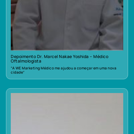
Depoimento Dr. Marcel Nakae Yoshida – Médico
Oftalmologista
“A WE Marketing Médico me ajudou a começar em uma nova
cidade”