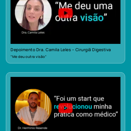
Depoimento Dra. Camila Leles – Cirurgiã Digestiva
“Me deu outra visão”