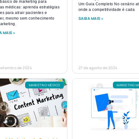
 básico de marketing para
Um Guia Completo No cenário at
cas médicas: aprenda estratégias
onde a competitividade é cada
es para atrair pacientes e
SAIBA MAIS »
cer, mesmo sem conhecimento
arketing.
A MAIS »
 setembro de 2024
27 de agosto de 2024
MARKETING MÉDICO
MARKETING M