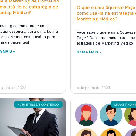
e é Marketing de Conteúdo
mo usá-lo na estratégia de
O que é uma Squeeze Page
keting Médico?
como usá-la na estratégia 
Marketing Médico?
rketing de conteúdo é uma
tégia essencial para o marketing
Você sabe o que é uma Squeeze
co. Descubra como usá-lo para
Page? Descubra como usá-la na
r mais pacientes!
estratégia de Marketing Médico.
A MAIS »
SAIBA MAIS »
 junho de 2023
4 de junho de 2023
MARKETING DE CONTEÚDO
MARKETING M