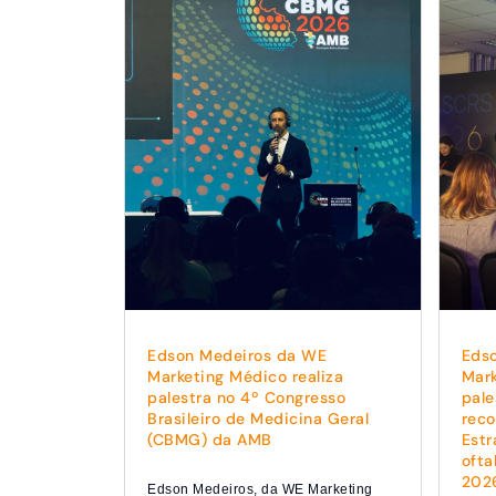
Edson Medeiros da WE
Eds
Marketing Médico realiza
Mark
palestra no 4º Congresso
pale
Brasileiro de Medicina Geral
rec
(CBMG) da AMB
Estr
ofta
202
Edson Medeiros, da WE Marketing