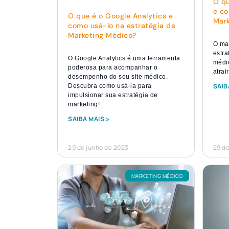
O qu
e co
O que é o Google Analytics e
Mar
como usá-lo na estratégia de
Marketing Médico?
O ma
estra
O Google Analytics é uma ferramenta
médi
poderosa para acompanhar o
atrai
desempenho do seu site médico.
SAIB
Descubra como usá-la para
impulsionar sua estratégia de
marketing!
SAIBA MAIS »
29 de junho de 2023
29 de
MARKETING MÉDICO