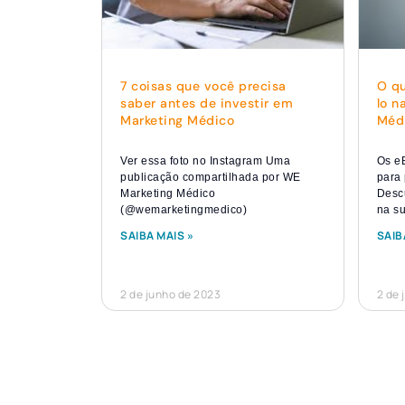
O q
7 coisas que você precisa
lo n
saber antes de investir em
Méd
Marketing Médico
Os e
Ver essa foto no Instagram Uma
para 
publicação compartilhada por WE
Desc
Marketing Médico
na su
(@wemarketingmedico)
SAIB
SAIBA MAIS »
2 de junho de 2023
2 de 