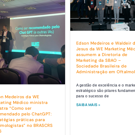
Edson Medeiros e Waldeir 
Jesus da WE Marketing Mé
assumem a Diretoria de
Marketing da SBAO –
Sociedade Brasileira de
Administração em Oftalmol
A gestão de excelência e o mark
estratégico são pilares fundamen
para o sucesso de
on Medeiros da WE
eting Médico ministra
SAIBA MAIS »
stra “Como ser
omendado pelo ChatGPT:
atégias práticas para
lmologistas” no BRASCRS
6