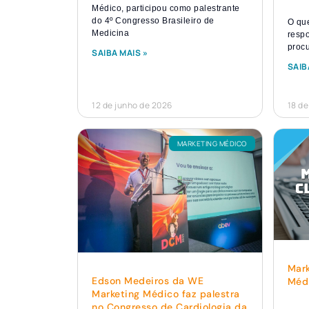
Médico, participou como palestrante
do 4º Congresso Brasileiro de
O que
Medicina
resp
procu
SAIBA MAIS »
SAIB
12 de junho de 2026
18 de
MARKETING MÉDICO
Mark
Edson Medeiros da WE
Médi
Marketing Médico faz palestra
no Congresso de Cardiologia da