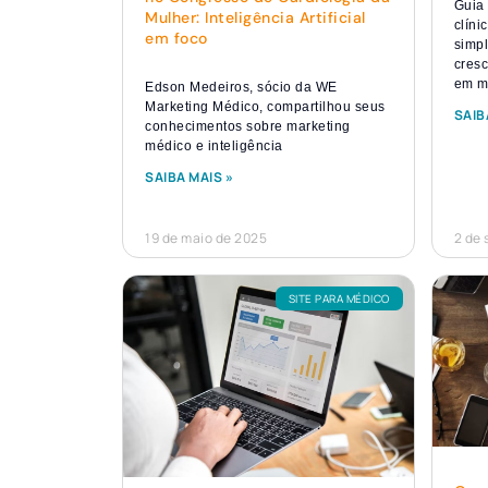
Guia
Mulher: Inteligência Artificial
clíni
em foco
simpl
cres
em m
Edson Medeiros, sócio da WE
Marketing Médico, compartilhou seus
SAIB
conhecimentos sobre marketing
médico e inteligência
SAIBA MAIS »
19 de maio de 2025
2 de
SITE PARA MÉDICO