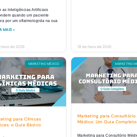
 as Inteligências Artificiais
ondem quando um paciente
ra por um oftalmologista na sua
A MAIS »
 maio de 2026
18 de maio de 2026
MARKETING MÉDICO
MARKETING M
Marketing para Consultório
eting para Clínicas
Médico: Um Guia Completo
cas: o Guia Básico
Marketing para Consultório Médi