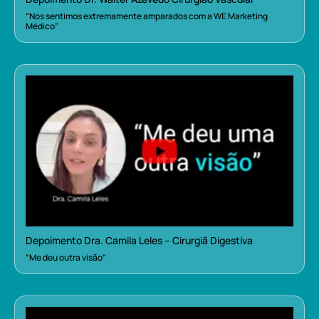
“Nos sentimos extremamente amparados com a WE Marketing
Médico”
Depoimento Dra. Camila Leles – Cirurgiã Digestiva
“Me deu outra visão”