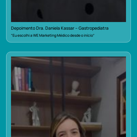
Depoimento Dra. Daniela Kassar – Gastropediatra
“Eu escolhi a WE Marketing Médico desde o início”