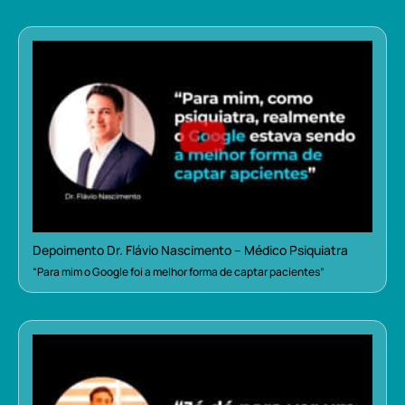
Depoimento Dr. Flávio Nascimento – Médico Psiquiatra
“Para mim o Google foi a melhor forma de captar pacientes”