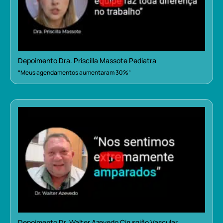
Depoimento Dra. Priscilla Massote Pediatra
“Meus agendamentos aumentaram 30%”
Depoimento Dr. Walter Azevedo Cirurgião Vascular