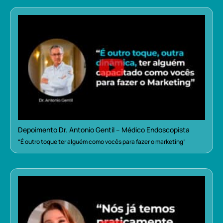
Depoimento Dr. Antonio Gentil – Médico Endoscopista
“É outro toque ter alguém como vocês para fazer o marketing”