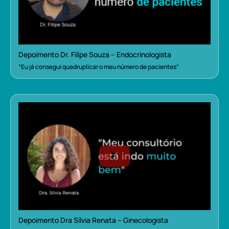
Depoimento Dr. Filipe Souza – Endocrinologista
“Eu já consegui quadruplicar o meu número de pacientes”
Depoimento Dra Sílvia Renata – Ginecologista