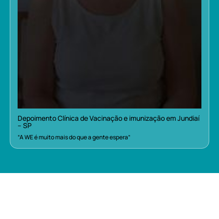
Depoimento Clínica de Vacinação e imunização em Jundiaí
– SP
“A WE é muito mais do que a gente espera”