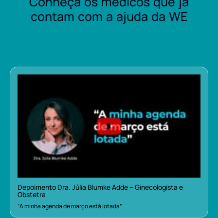
Conheça os médicos que já
contam com a ajuda da WE
Depoimento Dra. Júlia Blumke Adde – Ginecologista e
Obstetra
“A minha agenda de março está lotada”