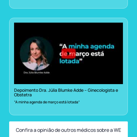
Depoimento Dra. Júlia Blumke Adde – Ginecologista e
Obstetra
“A minha agenda de março está lotada”
Confira a opinião de outros médicos sobre a WE