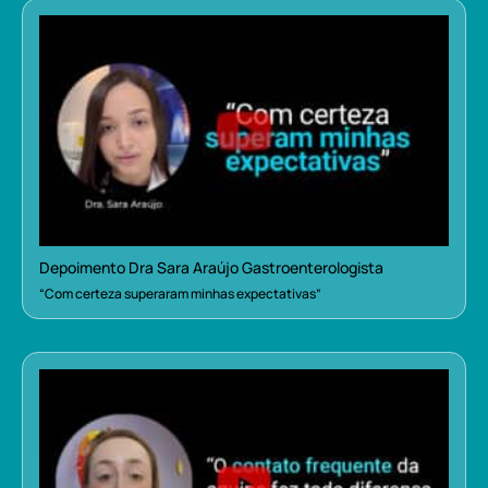
Depoimento Dra Sara Araújo Gastroenterologista
“Com certeza superaram minhas expectativas”