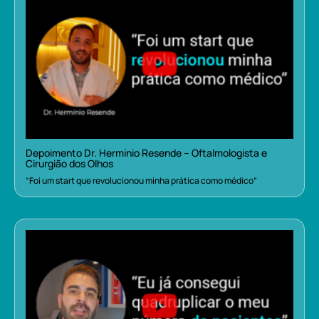
Depoimento Dr. Herminio Resende – Oftalmologista e
Cirurgião dos Olhos
“Foi um start que revolucionou minha prática como médico”