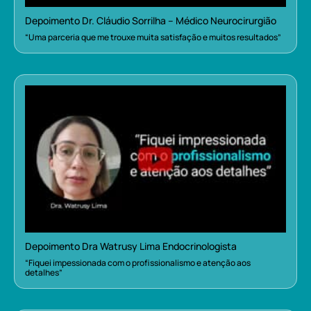
Depoimento Dr. Cláudio Sorrilha – Médico Neurocirurgião
“Uma parceria que me trouxe muita satisfação e muitos resultados”
Depoimento Dra Watrusy Lima Endocrinologista
“Fiquei impessionada com o profissionalismo e atenção aos
detalhes”