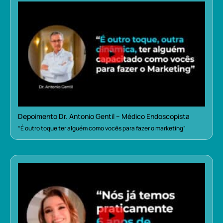
Depoimento Dr. Antonio Gentil – Médico Endoscopista
“É outro toque ter alguém como vocês para fazer o marketing”