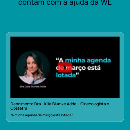
contam com a ajuda da WE
Depoimento Dra. Júlia Blumke Adde – Ginecologista e
Obstetra
“A minha agenda de março está lotada”