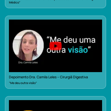
Médico”
Depoimento Dra. Camila Leles – Cirurgiã Digestiva
“Me deu outra visão”