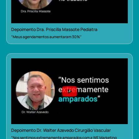
Depoimento Dra. Priscilla Massote Pediatra
“Meus agendamentos aumentaram 30%”
Depoimento Dr. Walter Azevedo Cirurgião Vascular
“Nos sentimos extremamente amparados com a WE Marketing