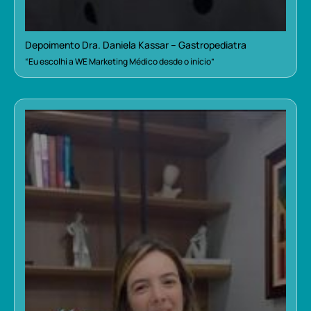
Depoimento Dra. Daniela Kassar – Gastropediatra
“Eu escolhi a WE Marketing Médico desde o início”