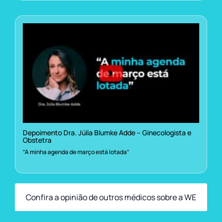
Depoimento Dra. Júlia Blumke Adde – Ginecologista e
Obstetra
“A minha agenda de março está lotada”
Confira a opinião de outros médicos sobre a WE