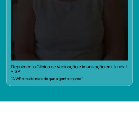
Depoimento Clínica de Vacinação e imunização em Jundiaí
– SP
“A WE é muito mais do que a gente espera”