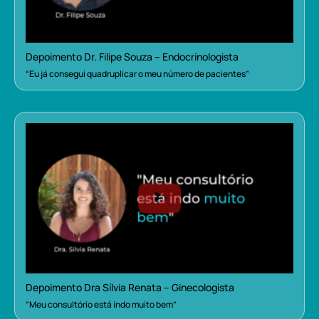
Depoimento Dr. Filipe Souza – Endocrinologista
“Eu já consegui quadruplicar o meu número de pacientes”
Depoimento Dra Sílvia Renata – Ginecologista
“Meu consultório está indo muito bem”