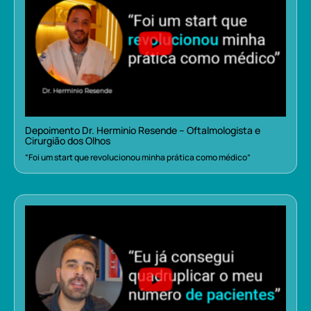
Depoimento Dr. Herminio Resende – Oftalmologista e
Cirurgião dos Olhos
“Foi um start que revolucionou minha prática como médico”