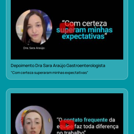
Depoimento Dra Sara Araújo Gastroenterologista
“Com certeza superaram minhas expectativas”