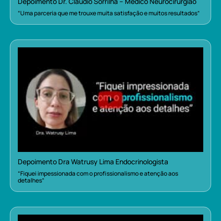
Depoimento Dr. Cláudio Sorrilha – Médico Neurocirurgião
“Uma parceria que me trouxe muita satisfação e muitos resultados”
Depoimento Dra Watrusy Lima Endocrinologista
“Fiquei impessionada com o profissionalismo e atenção aos
detalhes”