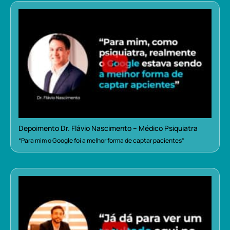
Depoimento Dr. Flávio Nascimento – Médico Psiquiatra
“Para mim o Google foi a melhor forma de captar pacientes”