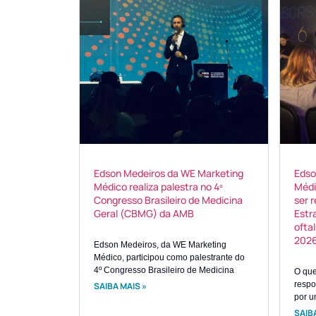
Edson Medeiros da WE Marketing
Edso
Médico realiza palestra no 4º
Médi
Congresso Brasileiro de Medicina
ser 
Geral (CBMG) da AMB
Estr
ofta
202
Edson Medeiros, da WE Marketing
Médico, participou como palestrante do
4º Congresso Brasileiro de Medicina
O que 
respo
SAIBA MAIS »
por u
SAIBA