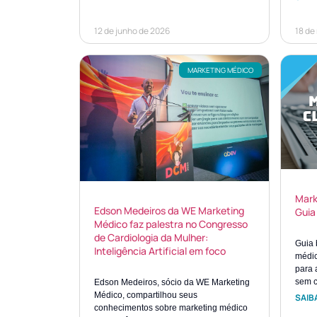
12 de junho de 2026
18 de
MARKETING MÉDICO
Mark
Edson Medeiros da WE Marketing
Guia
Médico faz palestra no Congresso
de Cardiologia da Mulher:
Guia 
Inteligência Artificial em foco
médic
para 
sem c
Edson Medeiros, sócio da WE Marketing
Médico, compartilhou seus
SAIBA
conhecimentos sobre marketing médico