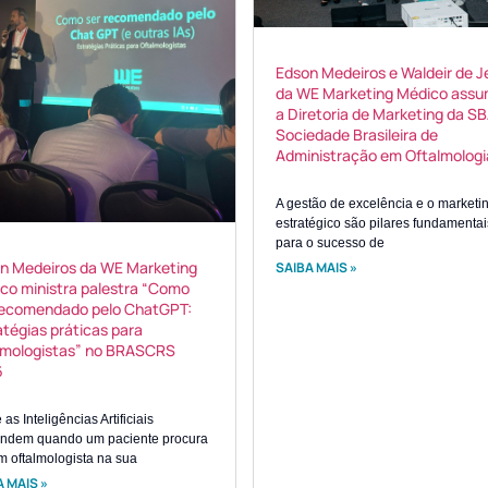
Edson Medeiros e Waldeir de J
da WE Marketing Médico ass
a Diretoria de Marketing da S
Sociedade Brasileira de
Administração em Oftalmologi
A gestão de excelência e o marketi
estratégico são pilares fundamentai
para o sucesso de
n Medeiros da WE Marketing
SAIBA MAIS »
co ministra palestra “Como
recomendado pelo ChatGPT:
atégias práticas para
lmologistas” no BRASCRS
6
as Inteligências Artificiais
ndem quando um paciente procura
m oftalmologista na sua
 MAIS »