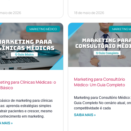
 maio de 2026
18 de maio de 2026
MARKETING MÉDICO
MARKETING 
Marketing para Consultório
eting para Clínicas Médicas: o
Médico: Um Guia Completo
 Básico
Marketing para Consultório Médico
básico de marketing para clínicas
Guia Completo No cenário atual, o
as: aprenda estratégias simples
competitividade é cada
atrair pacientes e crescer, mesmo
SAIBA MAIS »
onhecimento em marketing.
 MAIS »