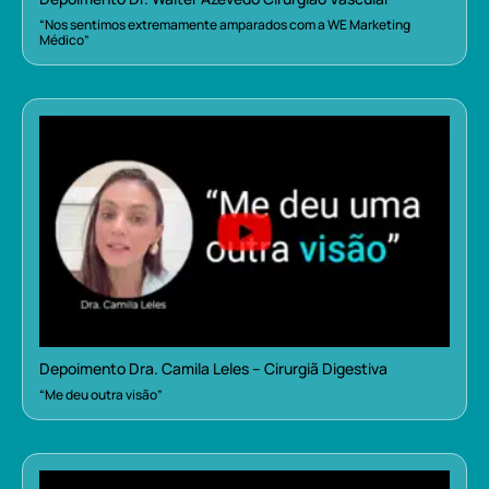
“Nos sentimos extremamente amparados com a WE Marketing
Médico”
Depoimento Dra. Camila Leles – Cirurgiã Digestiva
“Me deu outra visão”