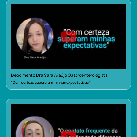
Depoimento Dra Sara Araújo Gastroenterologista
“Com certeza superaram minhas expectativas”