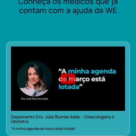
Conheça os médicos que já
contam com a ajuda da WE
Depoimento Dra. Júlia Blumke Adde – Ginecologista e
Obstetra
“A minha agenda de março está lotada”