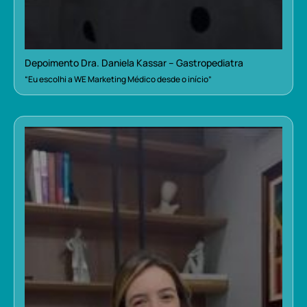
Depoimento Dra. Daniela Kassar – Gastropediatra
“Eu escolhi a WE Marketing Médico desde o início”