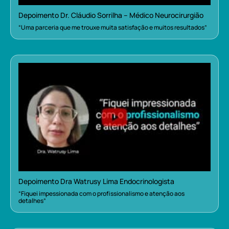
Depoimento Dr. Cláudio Sorrilha – Médico Neurocirurgião
“Uma parceria que me trouxe muita satisfação e muitos resultados”
Depoimento Dra Watrusy Lima Endocrinologista
“Fiquei impessionada com o profissionalismo e atenção aos
detalhes”