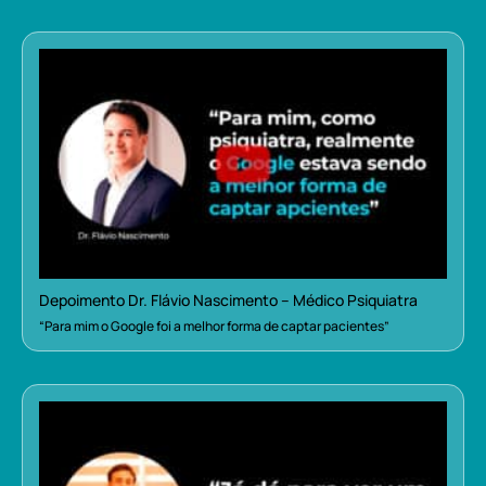
Depoimento Dr. Flávio Nascimento – Médico Psiquiatra
“Para mim o Google foi a melhor forma de captar pacientes”