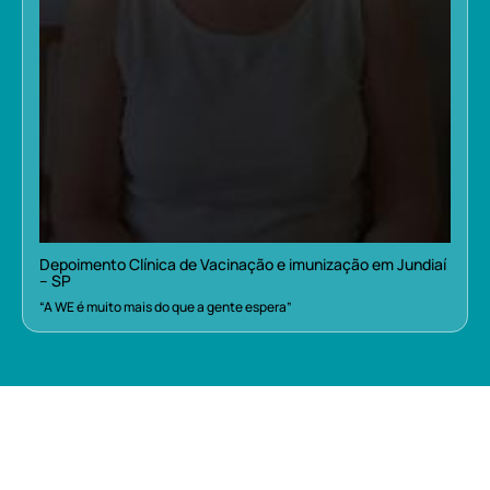
Depoimento Clínica de Vacinação e imunização em Jundiaí
– SP
“A WE é muito mais do que a gente espera”