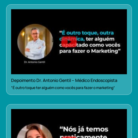
Depoimento Dr. Antonio Gentil – Médico Endoscopista
“É outro toque ter alguém como vocês para fazer o marketing”