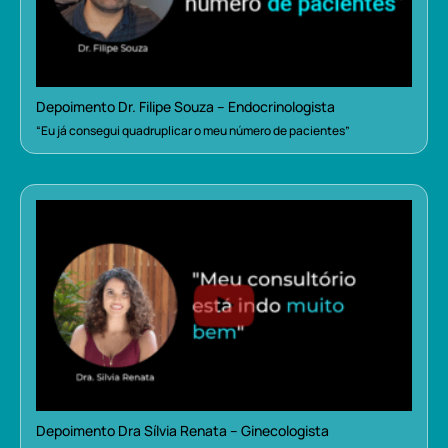
Depoimento Dr. Filipe Souza – Endocrinologista
“Eu já consegui quadruplicar o meu número de pacientes”
Depoimento Dra Sílvia Renata – Ginecologista