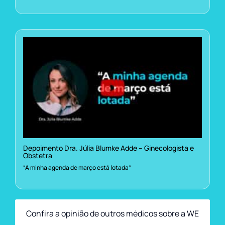
Depoimento Dra. Júlia Blumke Adde – Ginecologista e
Obstetra
“A minha agenda de março está lotada”
Confira a opinião de outros médicos sobre a WE