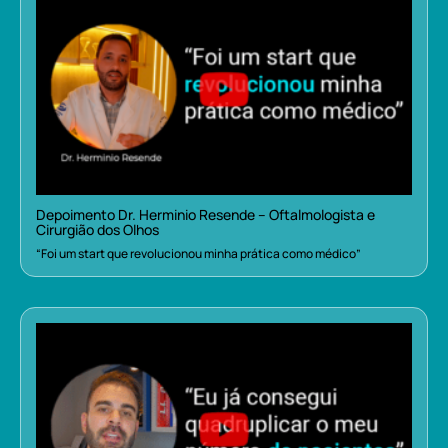
Depoimento Dr. Herminio Resende – Oftalmologista e
Cirurgião dos Olhos
“Foi um start que revolucionou minha prática como médico”