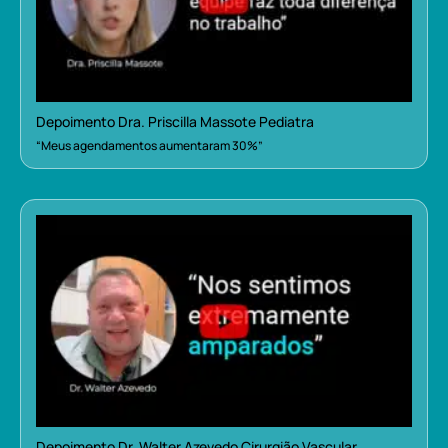
Depoimento Dra. Priscilla Massote Pediatra
“Meus agendamentos aumentaram 30%”
Depoimento Dr. Walter Azevedo Cirurgião Vascular