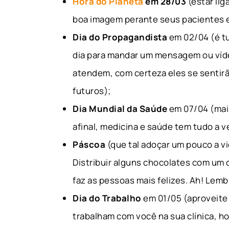
Hora do Planeta
em 28/03
(estar lig
boa imagem perante seus pacientes 
Dia do Propagandista
em 02/04 (é t
dia para mandar um mensagem ou víd
atendem, com certeza eles se sentirã
futuros);
Dia Mundial da Saúde
em 07/04 (mais
afinal, medicina e saúde tem tudo a v
Páscoa
(que tal adoçar um pouco a v
Distribuir alguns chocolates com um c
faz as pessoas mais felizes. Ah! Lem
Dia do Trabalho
em 01/05 (aproveite 
trabalham com você na sua clínica, ho