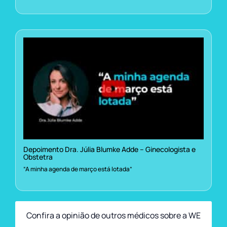
Depoimento Dra. Júlia Blumke Adde – Ginecologista e
Obstetra
“A minha agenda de março está lotada”
Confira a opinião de outros médicos sobre a WE