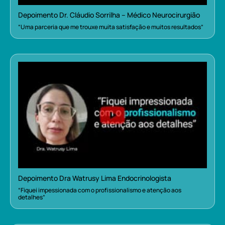
Depoimento Dr. Cláudio Sorrilha – Médico Neurocirurgião
“Uma parceria que me trouxe muita satisfação e muitos resultados”
Depoimento Dra Watrusy Lima Endocrinologista
“Fiquei impessionada com o profissionalismo e atenção aos
detalhes”