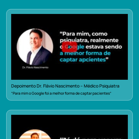
Depoimento Dr. Flávio Nascimento – Médico Psiquiatra
“Para mim o Google foi a melhor forma de captar pacientes”