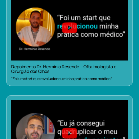
Depoimento Dr. Herminio Resende – Oftalmologista e
Cirurgião dos Olhos
“Foi um start que revolucionou minha prática como médico”