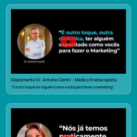
Depoimento Dr. Antonio Gentil – Médico Endoscopista
“É outro toque ter alguém como vocês para fazer o marketing”