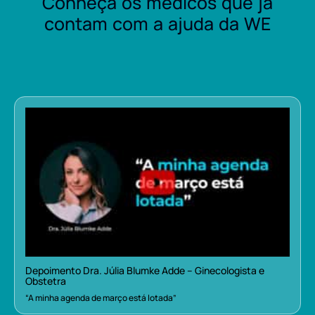
Conheça os médicos que já
contam com a ajuda da WE
Depoimento Dra. Júlia Blumke Adde – Ginecologista e
Obstetra
“A minha agenda de março está lotada”