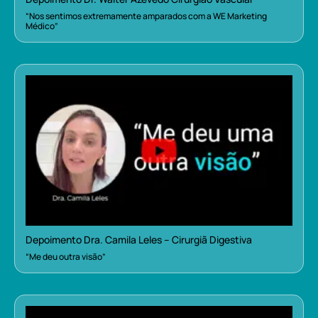
“Nos sentimos extremamente amparados com a WE Marketing
Médico”
Depoimento Dra. Camila Leles – Cirurgiã Digestiva
“Me deu outra visão”