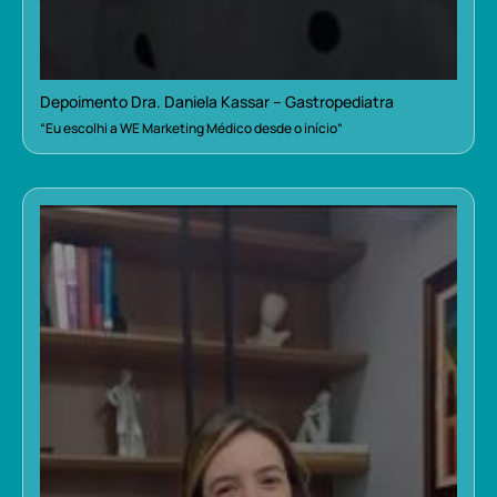
Depoimento Dra. Daniela Kassar – Gastropediatra
“Eu escolhi a WE Marketing Médico desde o início”