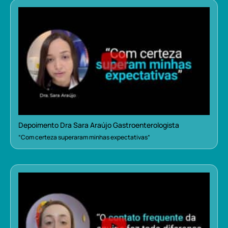
Depoimento Dra Sara Araújo Gastroenterologista
“Com certeza superaram minhas expectativas”