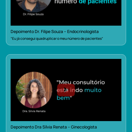
Depoimento Dr. Filipe Souza – Endocrinologista
“Eu já consegui quadruplicar o meu número de pacientes”
Depoimento Dra Sílvia Renata – Ginecologista