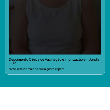
Depoimento Clínica de Vacinação e imunização em Jundiaí
– SP
“A WE é muito mais do que a gente espera”