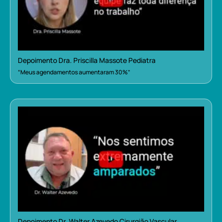
Depoimento Dra. Priscilla Massote Pediatra
“Meus agendamentos aumentaram 30%”
Depoimento Dr. Walter Azevedo Cirurgião Vascular