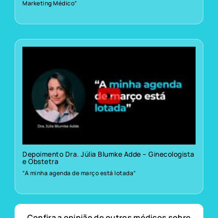
Marketing Médico”
Depoimento Dra. Júlia Blumke Adde – Ginecologista
e Obstetra
“A minha agenda de março está lotada”
Confira a opinião de outros médicos sobre