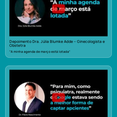
Depoimento Dra. Júlia Blumke Adde – Ginecologista e
Obstetra
“A minha agenda de março está lotada”