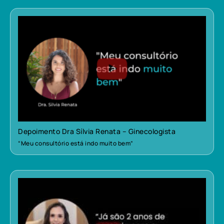
Depoimento Dra Sílvia Renata – Ginecologista
“Meu consultório está indo muito bem”