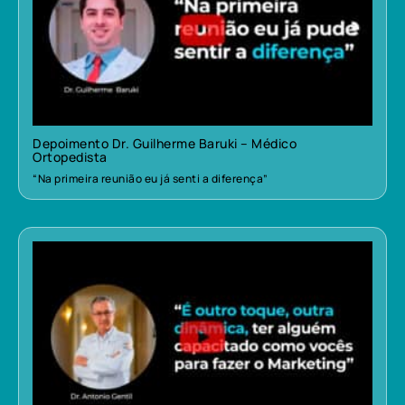
Depoimento Dr. Guilherme Baruki – Médico
Ortopedista
“Na primeira reunião eu já senti a diferença”