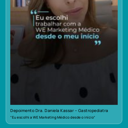
Depoimento Dra. Daniela Kassar – Gastropediatra
“Eu escolhi a WE Marketing Médico desde o início”