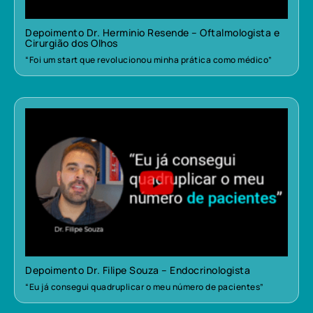
Depoimento Dr. Herminio Resende – Oftalmologista e
Cirurgião dos Olhos
“Foi um start que revolucionou minha prática como médico”
Depoimento Dr. Filipe Souza – Endocrinologista
“Eu já consegui quadruplicar o meu número de pacientes”