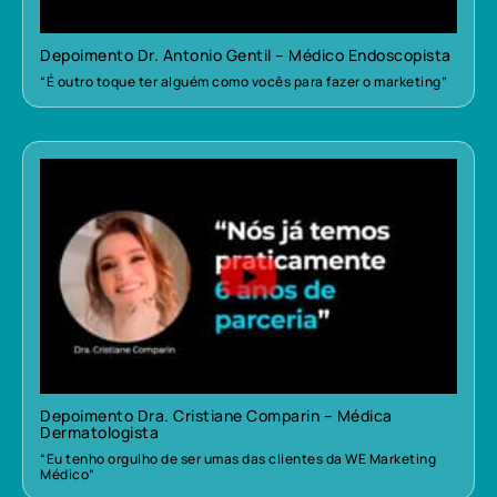
Depoimento Dr. Antonio Gentil – Médico Endoscopista
“É outro toque ter alguém como vocês para fazer o marketing”
Depoimento Dra. Cristiane Comparin – Médica
Dermatologista
“Eu tenho orgulho de ser umas das clientes da WE Marketing
Médico”