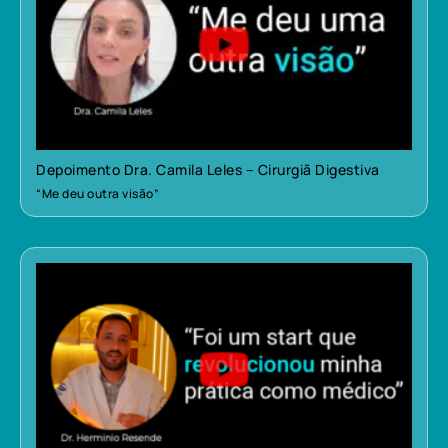
Depoimento Dra. Camila Leles – Cirurgiã Digestiva
“Me deu outra visão”