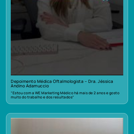
Depoimento Médica Oftalmologista – Dra. Jéssica
Andino Adamuccio
“Estou com a WE Marketing Médico há mais de 2 anos e gosto
muito do trabalho e dos resultados”