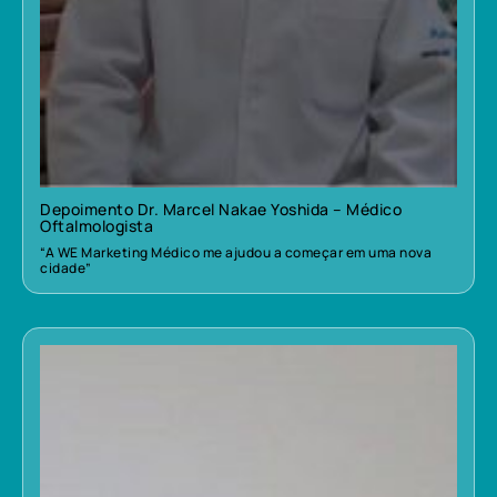
Depoimento Dr. Marcel Nakae Yoshida – Médico
Oftalmologista
“A WE Marketing Médico me ajudou a começar em uma nova
cidade”