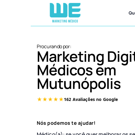
Qu
Procurando por:
Marketing Digi
Médicos em
Mutunópolis
Nós podemos te ajudar!
Médico(a): se você quer melhorar os s