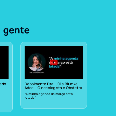
a gente
vedo
Depoimento Dra. Júlia Blumke
Adde – Ginecologista e Obstetra
“A minha agenda de março está
lotada”