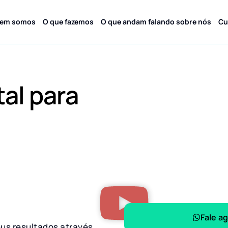
em somos
O que fazemos
O que andam falando sobre nós
Cu
tal para
Fale a
eus resultados através