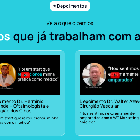
⭐ Depoimentos
Veja o que dizem os
os
que já trabalham com 
imento Dr. Herminio
Depoimento Dr. Walter Aze
nde – Oftalmologista e
Cirurgião Vascular
rgião dos Olhos
“Nos sentimos extremamente
amparados com a WE Marketing
um start que revolucionou minha
Médico”
ica como médico”