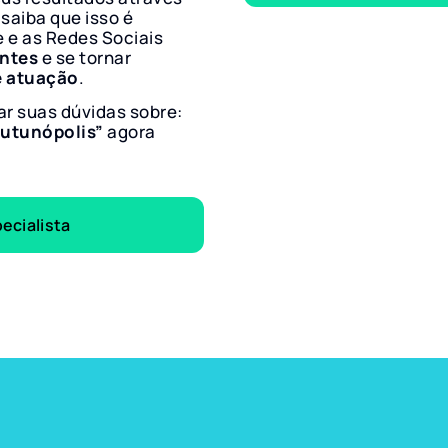
 saiba que isso é
e e as Redes Sociais
entes
e se tornar
e atuação
.
ar suas dúvidas sobre:
Mutunópolis”
agora
ecialista