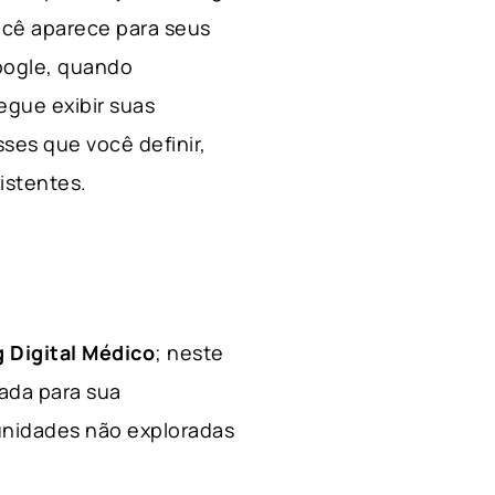
ocê aparece para seus
Google, quando
egue exibir suas
ses que você definir,
xistentes.
 Digital Médico
; neste
hada para sua
tunidades não exploradas