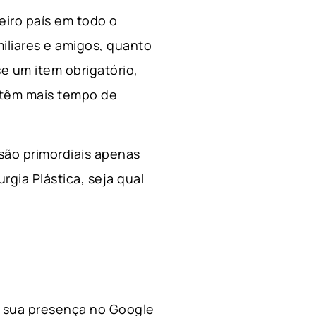
ceiro país em todo o
miliares e amigos, quanto
e um item obrigatório,
 têm mais tempo de
 são primordiais apenas
rgia Plástica, s
eja qual
 a sua presença no Google