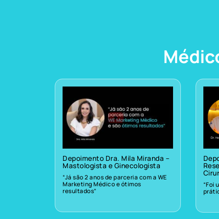
Médic
Depoimento Dra. Mila Miranda –
Depo
Mastologista e Ginecologista
Rese
Ciru
“Já são 2 anos de parceria com a WE
Marketing Médico e ótimos
“Foi 
resultados”
prát