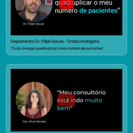
Depoimento Dr. Filipe Souza – Endocrinologista
“Eu já consegui quadruplicar o meu número de pacientes”