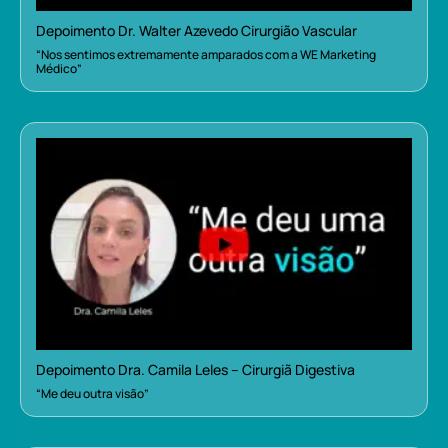
Depoimento Dr. Walter Azevedo Cirurgião Vascular
“Nos sentimos extremamente amparados com a WE Marketing
Médico”
Depoimento Dra. Camila Leles – Cirurgiã Digestiva
“Me deu outra visão”