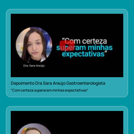
Depoimento Dra Sara Araújo Gastroenterologista
“Com certeza superaram minhas expectativas”