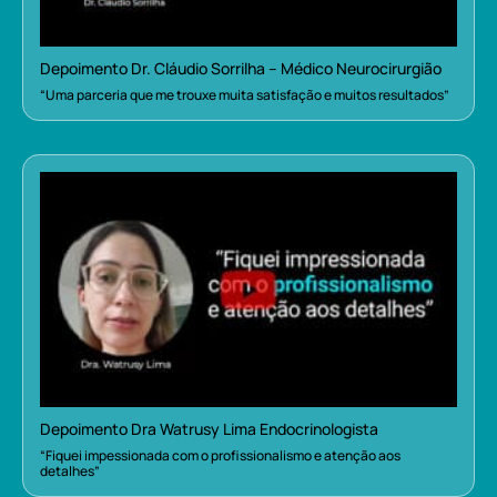
Depoimento Dr. Cláudio Sorrilha – Médico Neurocirurgião
“Uma parceria que me trouxe muita satisfação e muitos resultados”
Depoimento Dra Watrusy Lima Endocrinologista
“Fiquei impessionada com o profissionalismo e atenção aos
detalhes”