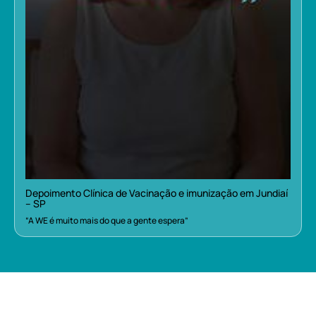
Depoimento Clínica de Vacinação e imunização em Jundiaí
– SP
“A WE é muito mais do que a gente espera”