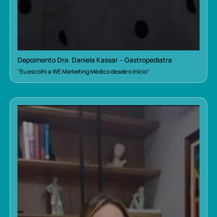
Depoimento Dra. Daniela Kassar – Gastropediatra
“Eu escolhi a WE Marketing Médico desde o início”