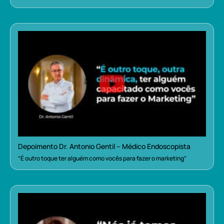
Depoimento Dr. Antonio Gentil – Médico Endoscopista
“É outro toque ter alguém como vocês para fazer o marketing”