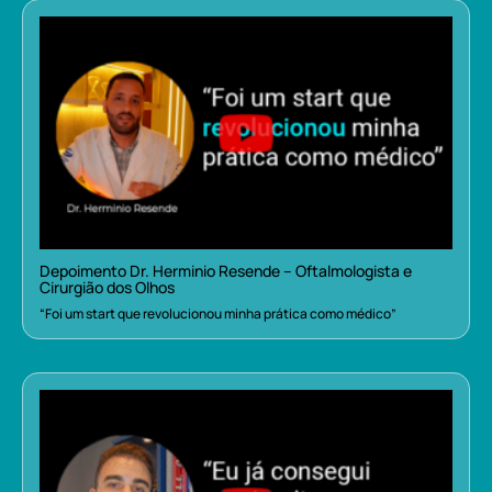
Depoimento Dr. Herminio Resende – Oftalmologista e
Cirurgião dos Olhos
“Foi um start que revolucionou minha prática como médico”