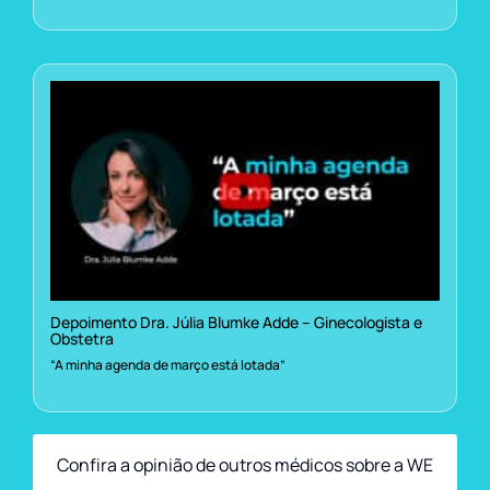
Depoimento Dra. Júlia Blumke Adde – Ginecologista e
Obstetra
“A minha agenda de março está lotada”
Confira a opinião de outros médicos sobre a WE