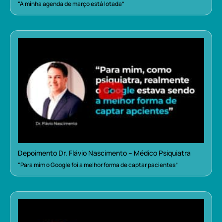
“A minha agenda de março está lotada”
Depoimento Dr. Flávio Nascimento – Médico Psiquiatra
“Para mim o Google foi a melhor forma de captar pacientes”