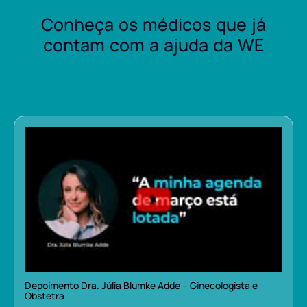
Conheça os médicos que já
contam com a ajuda da WE
Depoimento Dra. Júlia Blumke Adde – Ginecologista e
Obstetra