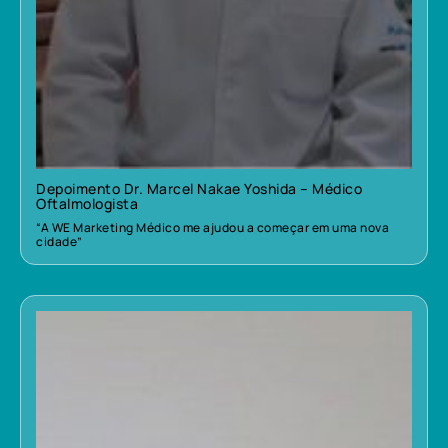
Depoimento Dr. Marcel Nakae Yoshida – Médico
Oftalmologista
“A WE Marketing Médico me ajudou a começar em uma nova
cidade”