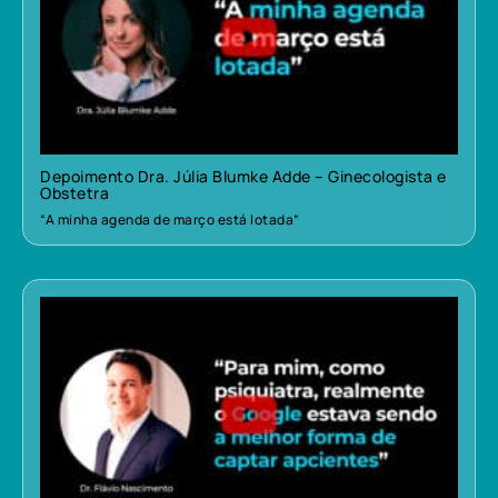
Depoimento Dra. Júlia Blumke Adde – Ginecologista e
Obstetra
“A minha agenda de março está lotada”