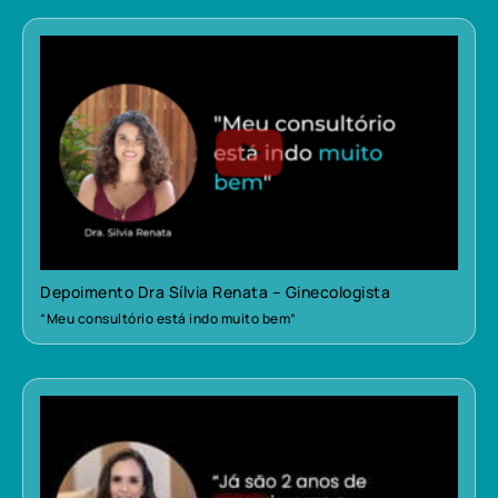
Depoimento Dra Sílvia Renata – Ginecologista
“Meu consultório está indo muito bem”