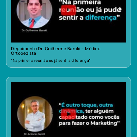
Depoimento Dr. Guilherme Baruki – Médico
Ortopedista
“Na primeira reunião eu já senti a diferença”