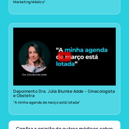
Marketing Médico”
Depoimento Dra. Júlia Blumke Adde – Ginecologista
e Obstetra
“A minha agenda de março está lotada”
Confira a opinião de outros médicos sobre