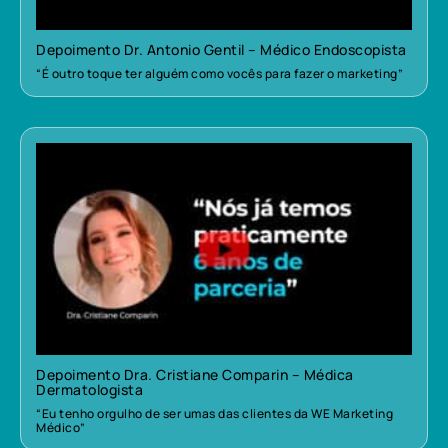
Depoimento Dr. Antonio Gentil – Médico Endoscopista
“É outro toque ter alguém como vocês para fazer o marketing”
Depoimento Dra. Cristiane Comparin – Médica
Dermatologista
“Eu tenho orgulho de ser umas das clientes da WE Marketing
Médico”