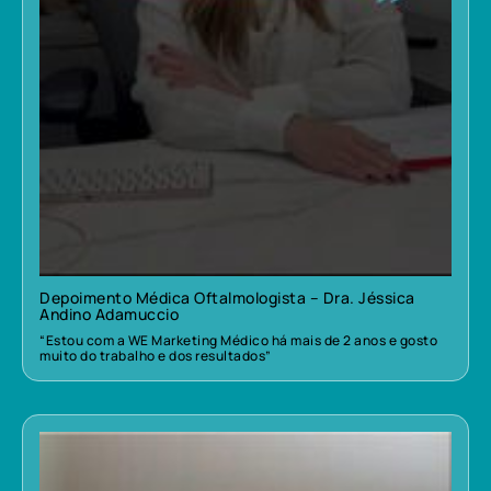
Depoimento Médica Oftalmologista – Dra. Jéssica
Andino Adamuccio
“Estou com a WE Marketing Médico há mais de 2 anos e gosto
muito do trabalho e dos resultados”