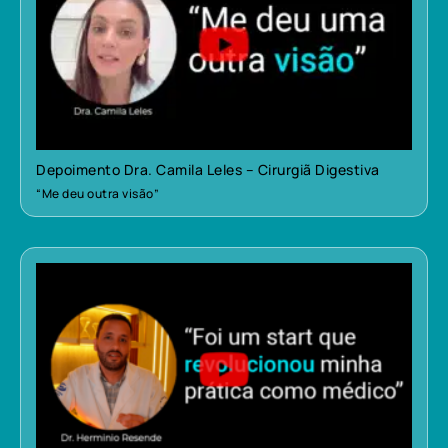
Depoimento Dra. Camila Leles – Cirurgiã Digestiva
“Me deu outra visão”