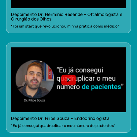
Depoimento Dr. Herminio Resende – Oftalmologista e
Cirurgião dos Olhos
“Foi um start que revolucionou minha prática como médico”
Depoimento Dr. Filipe Souza – Endocrinologista
“Eu já consegui quadruplicar o meu número de pacientes”