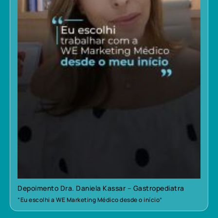
Depoimento Dra. Daniela Kassar – Gastropediatra
“Eu escolhi a WE Marketing Médico desde o início”