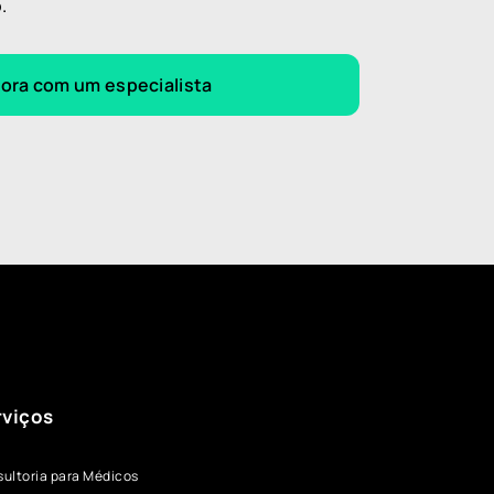
.
gora com um especialista
rviços
ultoria para Médicos