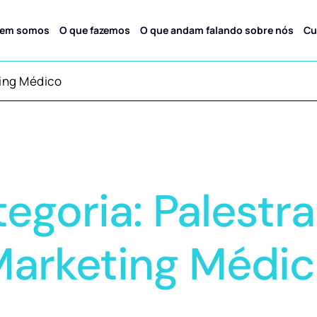
em somos
O que fazemos
O que andam falando sobre nós
Cu
ting Médico
egoria: Palestr
arketing Médi