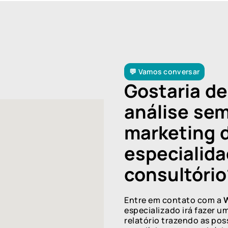
💬 Vamos conversar
Gostaria d
análise sem
marketing 
especialida
consultório
Entre em contato com a
W
especializado irá fazer u
relatório trazendo as pos