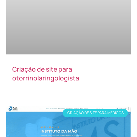
Criação de site para
otorrinolaringologista
CRIAÇÃO DE SITE PARA MÉDICOS