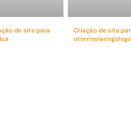
ação de site para
Criação de site pa
nica
otorrinolaringologi