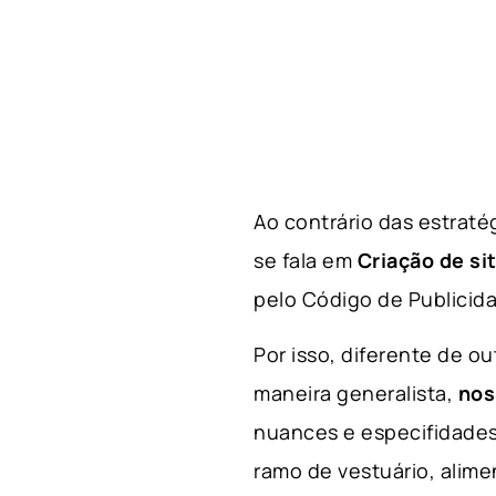
Ao contrário das estraté
se fala em
Criação de si
pelo Código de Publicid
Por isso, diferente de o
maneira generalista,
nos
nuances e especifidades
ramo
de
vestuário, alime