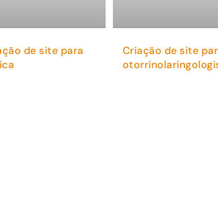
ação de site para
Criação de site pa
nica
otorrinolaringologi