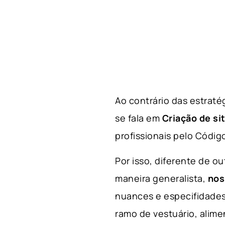
Ao contrário das estraté
se fala em
Criação de si
profissionais pelo Códig
Por isso, diferente de o
maneira generalista,
nos
nuances e especifidades
ramo
de
vestuário, alime