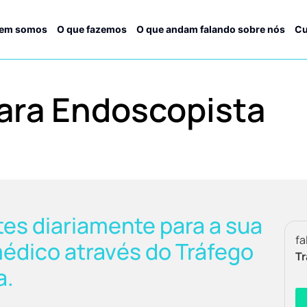
em somos
O que fazemos
O que andam falando sobre nós
Cu
ara Endoscopista
es diariamente para a sua
fa
médico através do Tráfego
Tr
a.