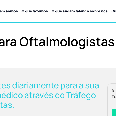
em somos
O que fazemos
O que andam falando sobre nós
Cu
ara Oftalmologistas
es diariamente para a sua
fa
médico através do Tráfego
Tr
tas.