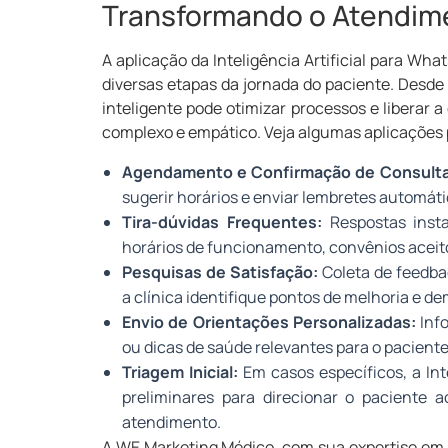
Transformando o Atendime
A aplicação da Inteligência Artificial para Wha
diversas etapas da jornada do paciente. Desde
inteligente pode otimizar processos e liberar
complexo e empático. Veja algumas aplicações 
Agendamento e Confirmação de Consulta
sugerir horários e enviar lembretes automáti
Tira-dúvidas Frequentes:
Respostas insta
horários de funcionamento, convênios aceit
Pesquisas de Satisfação:
Coleta de feedba
a clínica identifique pontos de melhoria e d
Envio de Orientações Personalizadas:
Info
ou dicas de saúde relevantes para o paciente
Triagem Inicial:
Em casos específicos, a Int
preliminares para direcionar o paciente a
atendimento.
A WE Marketing Médico, com sua expertise em 