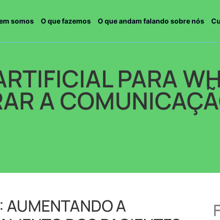
em somos
O que fazemos
O que andam falando sobre nós
Cu
ARTIFICIAL PARA W
AR A COMUNICAÇÃ
: AUMENTANDO A