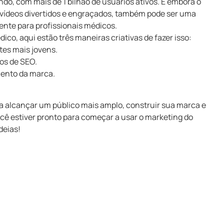
do, com mais de 1 bilhão de usuários ativos. E embora o
 vídeos divertidos e engraçados, também pode ser uma
nte para profissionais médicos.
ico, aqui estão três maneiras criativas de fazer isso:
tes mais jovens.
os de SEO.
mento da marca.
a alcançar um público mais amplo, construir sua marca e
você estiver pronto para começar a usar o marketing do
deias!