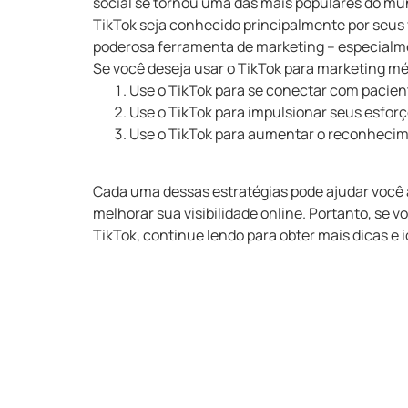
social se tornou uma das mais populares do mun
TikTok seja conhecido principalmente por seus
poderosa ferramenta de marketing – especialme
Se você deseja usar o TikTok para marketing méd
Use o TikTok para se conectar com pacien
Use o TikTok para impulsionar seus esforç
Use o TikTok para aumentar o reconheci
Cada uma dessas estratégias pode ajudar você 
melhorar sua visibilidade online. Portanto, se 
TikTok, continue lendo para obter mais dicas e i