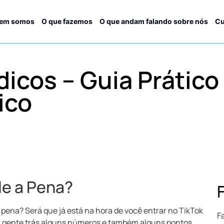
em somos
O que fazemos
O que andam falando sobre nós
Cu
dicos – Guia Prático
ico
le a Pena?
 pena? Será que já está na hora de você entrar no TikTok
F
 a gente trás alguns números e também alguns pontos