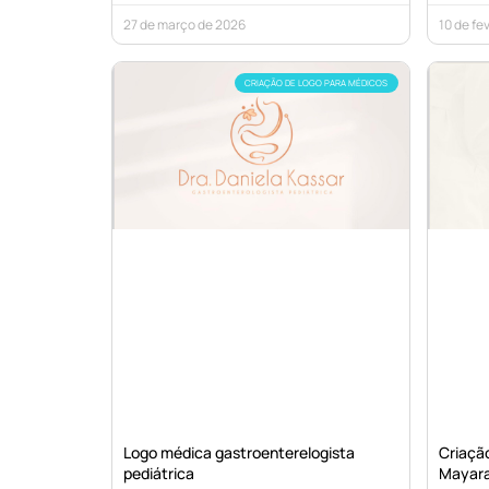
27 de março de 2026
10 de fe
CRIAÇÃO DE LOGO PARA MÉDICOS
Logo médica gastroenterelogista
Criação
pediátrica
Mayar