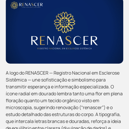
A logo do RENASCER — Registro Nacional em Esclerose
Sistêmica — une sofisticação e simbolismo para
transmitir esperança e informação especializada. O
ícone radial em dourado lembra tanto uma flor em plena
floração quanto um tecido orgânico visto em
microscopia, sugerindo renovação (“renascer”) e o
estudo detalhado das estruturas do corpo. A tipografia,
que intercala letras brancas e douradas, reforça a ideia
de equilíbrio entre clareza (divulgação de dados) e