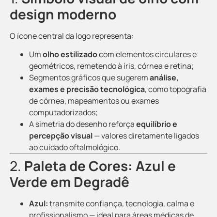
design moderno
O ícone central da logo representa:
Um
olho estilizado
com elementos circulares e
geométricos, remetendo à íris, córnea e retina;
Segmentos gráficos que sugerem
análise,
exames e precisão tecnológica
, como topografia
de córnea, mapeamentos ou exames
computadorizados;
A simetria do desenho reforça
equilíbrio e
percepção visual
— valores diretamente ligados
ao cuidado oftalmológico.
2.
Paleta de Cores: Azul e
Verde em Degradê
Azul:
transmite confiança, tecnologia, calma e
profissionalismo — ideal para áreas médicas de