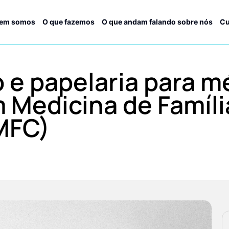
em somos
O que fazemos
O que andam falando sobre nós
Cu
o e papelaria para m
 Medicina de Famíli
MFC)