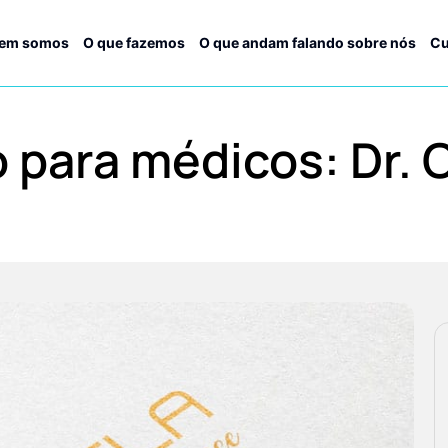
em somos
O que fazemos
O que andam falando sobre nós
Cu
o para médicos: Dr. 