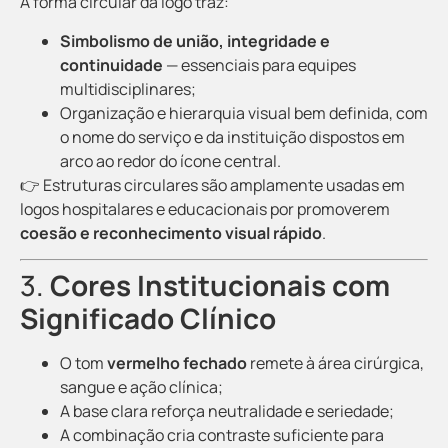
A forma circular da logo traz:
Simbolismo de união, integridade e
continuidade
— essenciais para equipes
multidisciplinares;
Organização e hierarquia visual bem definida, com
o nome do serviço e da instituição dispostos em
arco ao redor do ícone central.
👉 Estruturas circulares são amplamente usadas em
logos hospitalares e educacionais por promoverem
coesão e reconhecimento visual rápido
.
3.
Cores Institucionais com
Significado Clínico
O tom
vermelho fechado
remete à área cirúrgica,
sangue e ação clínica;
A base clara reforça neutralidade e seriedade;
A combinação cria contraste suficiente para