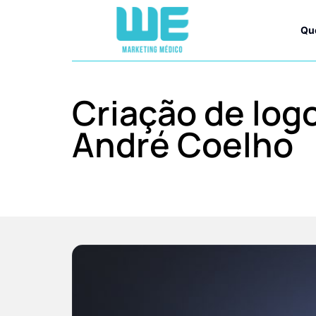
Qu
Criação de log
André Coelho