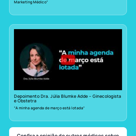
Marketing Médico”
Depoimento Dra. Júlia Blumke Adde – Ginecologista
e Obstetra
“A minha agenda de março está lotada”
Confira a opinião de outros médicos sobre