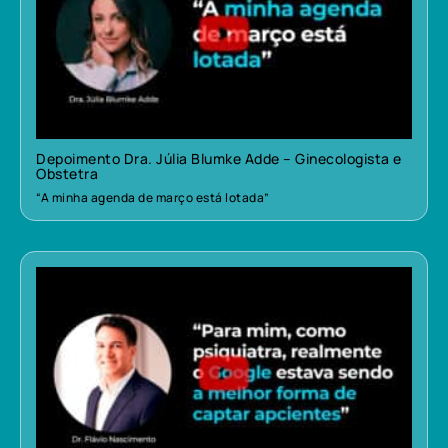
Depoimento Dra. Júlia Blumke Adde – Ginecologista e
Obstetra
“A minha agenda de março está lotada”