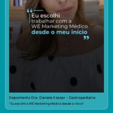
Depoimento Dra. Daniela Kassar – Gastropediatra
“Eu escolhi a WE Marketing Médico desde o início”