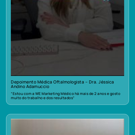
Depoimento Médica Oftalmologista – Dra. Jéssica
Andino Adamuccio
“Estou com a WE Marketing Médico há mais de 2 anos e gosto
muito do trabalho e dos resultados”