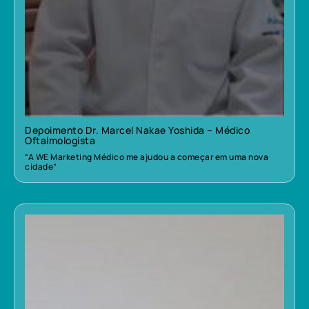
Depoimento Dr. Marcel Nakae Yoshida – Médico
Oftalmologista
“A WE Marketing Médico me ajudou a começar em uma nova
cidade”