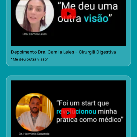
Depoimento Dra. Camila Leles – Cirurgiã Digestiva
“Me deu outra visão”