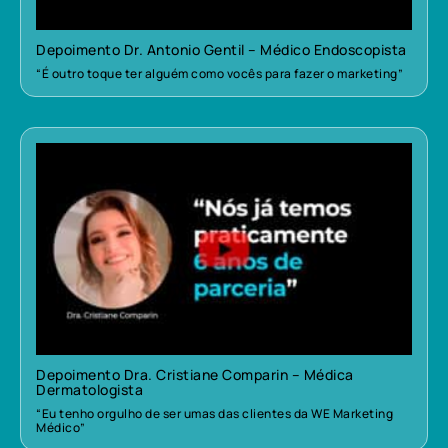
Depoimento Dr. Antonio Gentil – Médico Endoscopista
“É outro toque ter alguém como vocês para fazer o marketing”
Depoimento Dra. Cristiane Comparin – Médica
Dermatologista
“Eu tenho orgulho de ser umas das clientes da WE Marketing
Médico”