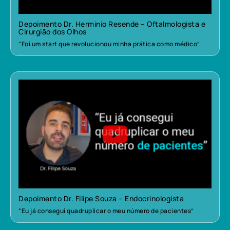
Depoimento Dr. Herminio Resende – Oftalmologista e
Cirurgião dos Olhos
“Foi um start que revolucionou minha prática como médico”
Depoimento Dr. Filipe Souza – Endocrinologista
“Eu já consegui quadruplicar o meu número de pacientes”