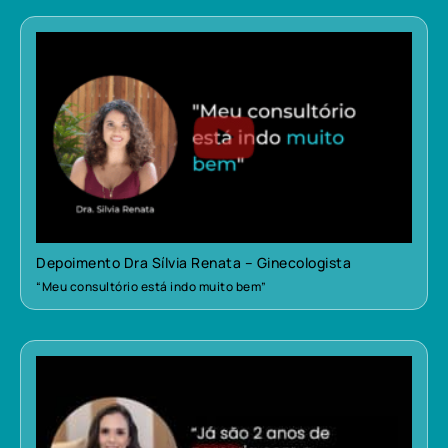
Depoimento Dra Sílvia Renata – Ginecologista
“Meu consultório está indo muito bem”