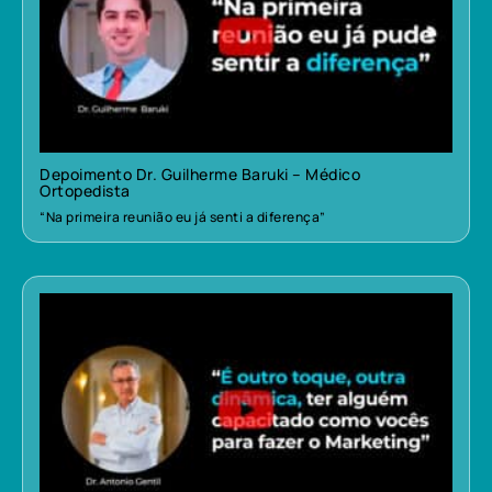
Depoimento Dr. Guilherme Baruki – Médico
Ortopedista
“Na primeira reunião eu já senti a diferença”