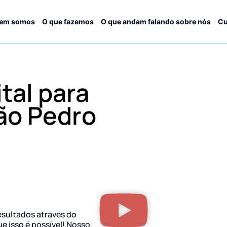
em somos
O que fazemos
O que andam falando sobre nós
Cu
tal para
ão Pedro
esultados através do
ue isso é possível! Nosso