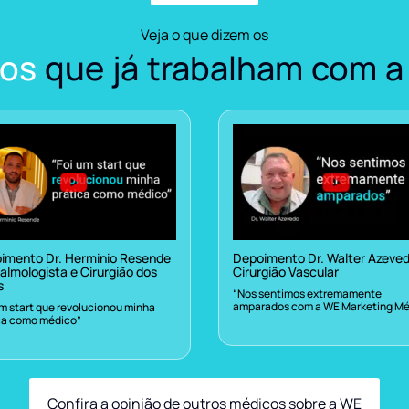
Veja o que dizem os
os
que já trabalham com a
imento Dr. Herminio Resende
Depoimento Dr. Walter Azeve
almologista e Cirurgião dos
Cirurgião Vascular
s
“Nos sentimos extremamente
amparados com a WE Marketing Mé
um start que revolucionou minha
ca como médico”
Confira a opinião de outros médicos sobre a WE