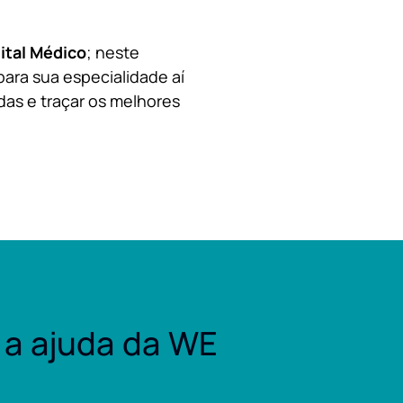
ital Médico
; neste
para sua especialidade aí
das e traçar os melhores
a ajuda da WE