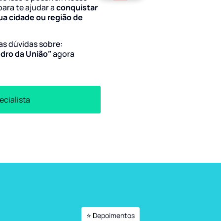
para te ajudar a
conquistar
ua cidade ou região de
uas dúvidas sobre:
edro da União”
agora
ecialista
⭐ Depoimentos