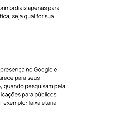
primordiais apenas para
ica, s
eja qual for sua
a presença no Google e
arece para seus
le, quando pesquisam pela
licações para públicos
 exemplo: faixa etária,