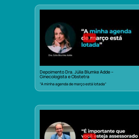
Depoimento Dra. Júlia Blumke Adde –
Ginecologista e Obstetra
“A minha agenda de março está lotada”