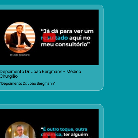
Depoimento Dr. João Bergmann – Médico
Cirurgião
“Depoimento Dr. João Bergmann”