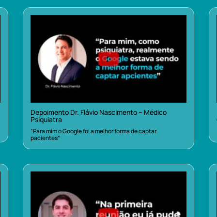
Depoimento Dr. Flávio Nascimento – Médico
Psiquiatra
“Para mim o Google foi a melhor forma de captar
pacientes”