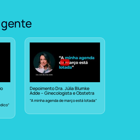
 gente
do
Depoimento Dra. Júlia Blumke
Adde – Ginecologista e Obstetra
“A minha agenda de março está lotada”
dico”