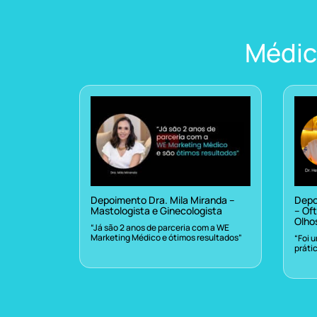
Médic
Depoimento Dra. Mila Miranda –
Depo
Mastologista e Ginecologista
– Oft
Olho
“Já são 2 anos de parceria com a WE
Marketing Médico e ótimos resultados”
“Foi 
práti