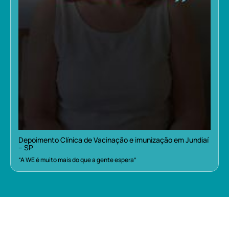
Depoimento Clínica de Vacinação e imunização em Jundiaí
– SP
“A WE é muito mais do que a gente espera”