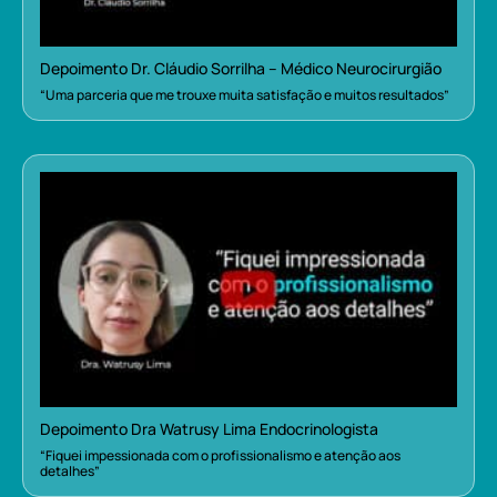
Depoimento Dr. Cláudio Sorrilha – Médico Neurocirurgião
“Uma parceria que me trouxe muita satisfação e muitos resultados”
Depoimento Dra Watrusy Lima Endocrinologista
“Fiquei impessionada com o profissionalismo e atenção aos
detalhes”