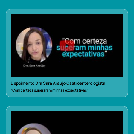
Depoimento Dra Sara Araújo Gastroenterologista
“Com certeza superaram minhas expectativas”