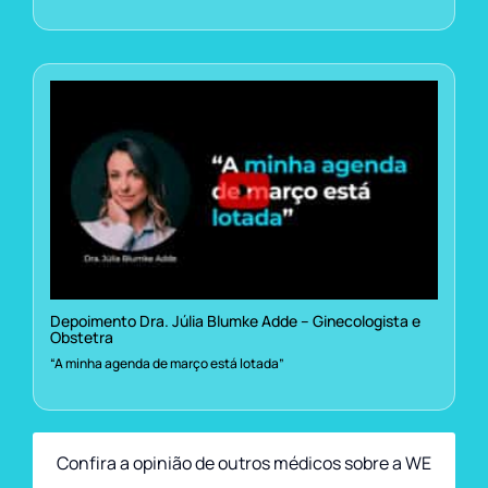
Depoimento Dra. Júlia Blumke Adde – Ginecologista e
Obstetra
“A minha agenda de março está lotada”
Confira a opinião de outros médicos sobre a WE