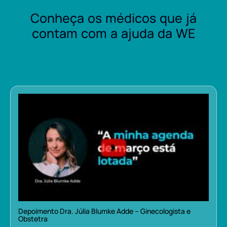
Conheça os médicos que já
contam com a ajuda da WE
Depoimento Dra. Júlia Blumke Adde – Ginecologista e
Obstetra