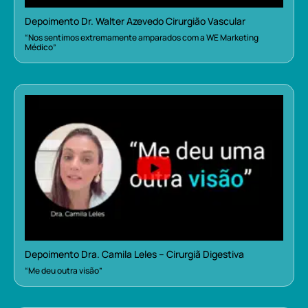
Depoimento Dr. Walter Azevedo Cirurgião Vascular
“Nos sentimos extremamente amparados com a WE Marketing
Médico”
Depoimento Dra. Camila Leles – Cirurgiã Digestiva
“Me deu outra visão”