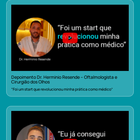
Depoimento Dr. Herminio Resende – Oftalmologista e
Cirurgião dos Olhos
“Foi um start que revolucionou minha prática como médico”