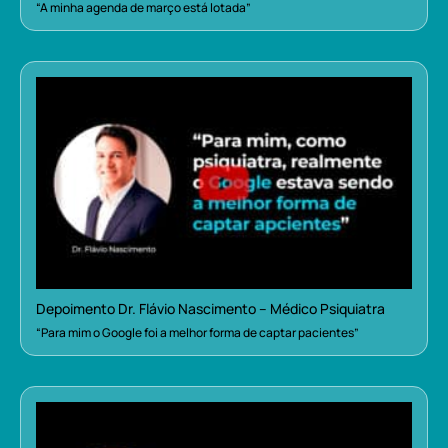
“A minha agenda de março está lotada”
Depoimento Dr. Flávio Nascimento – Médico Psiquiatra
“Para mim o Google foi a melhor forma de captar pacientes”