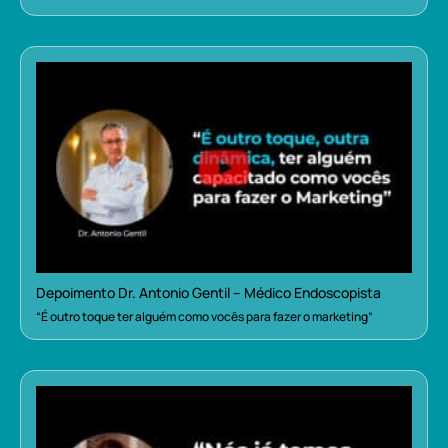
Depoimento Dr. Antonio Gentil – Médico Endoscopista
“É outro toque ter alguém como vocês para fazer o marketing”