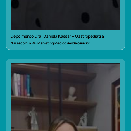
Depoimento Dra. Daniela Kassar – Gastropediatra
“Eu escolhi a WE Marketing Médico desde o início”