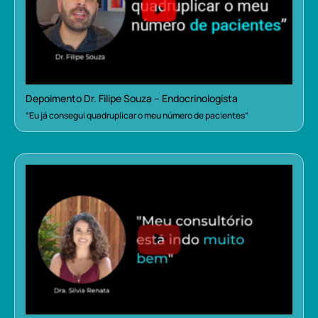
Depoimento Dr. Filipe Souza – Endocrinologista
“Eu já consegui quadruplicar o meu número de pacientes”