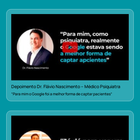
Depoimento Dr. Flávio Nascimento – Médico Psiquiatra
“Para mim o Google foi a melhor forma de captar pacientes”