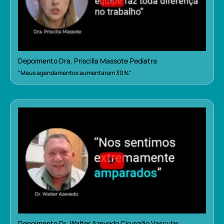
Depoimento Dra. Priscilla Massote Pediatra
“Meus agendamentos aumentaram 30%”
Depoimento Dr. Walter Azevedo Cirurgião Vascular