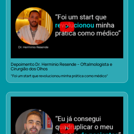
Depoimento Dr. Herminio Resende – Oftalmologista e
Cirurgião dos Olhos
“Foi um start que revolucionou minha prática como médico”