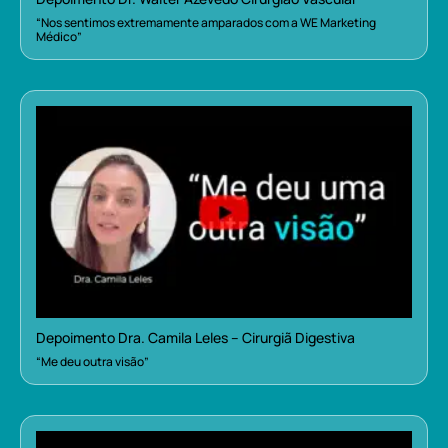
“Nos sentimos extremamente amparados com a WE Marketing
Médico”
Depoimento Dra. Camila Leles – Cirurgiã Digestiva
“Me deu outra visão”