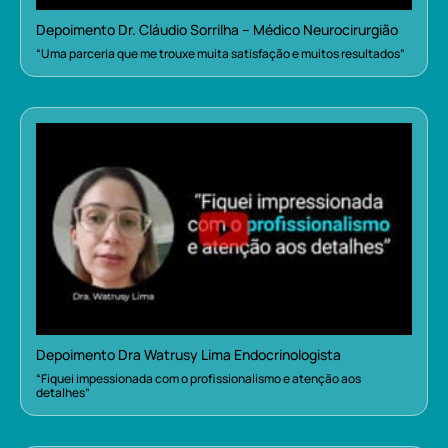
Depoimento Dr. Cláudio Sorrilha – Médico Neurocirurgião
“Uma parceria que me trouxe muita satisfação e muitos resultados”
Depoimento Dra Watrusy Lima Endocrinologista
“Fiquei impessionada com o profissionalismo e atenção aos
detalhes”