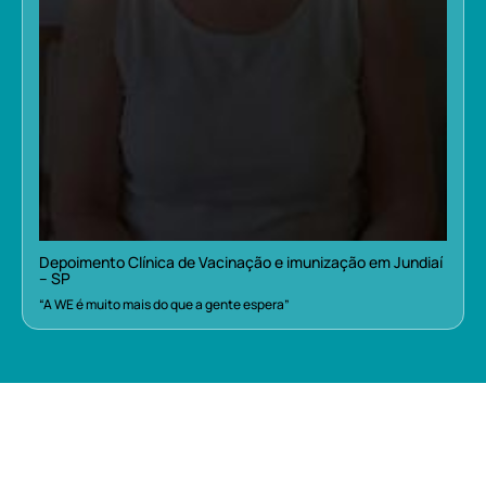
Depoimento Clínica de Vacinação e imunização em Jundiaí
– SP
“A WE é muito mais do que a gente espera”