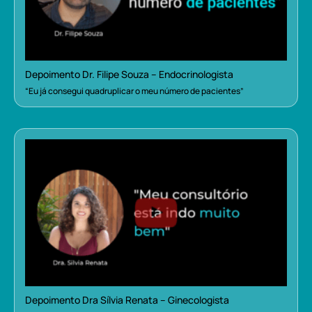
Depoimento Dr. Filipe Souza – Endocrinologista
“Eu já consegui quadruplicar o meu número de pacientes”
Depoimento Dra Sílvia Renata – Ginecologista