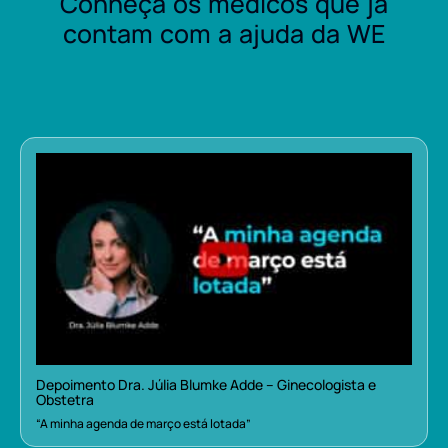
Conheça os médicos que já
contam com a ajuda da WE
Depoimento Dra. Júlia Blumke Adde – Ginecologista e
Obstetra
“A minha agenda de março está lotada”