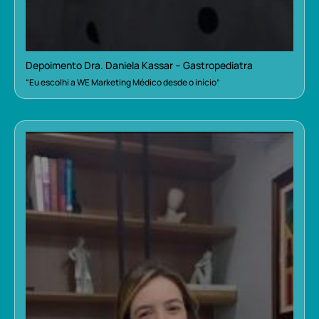
Depoimento Dra. Daniela Kassar – Gastropediatra
“Eu escolhi a WE Marketing Médico desde o início”