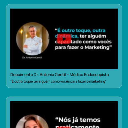
Depoimento Dr. Antonio Gentil – Médico Endoscopista
“É outro toque ter alguém como vocês para fazer o marketing”