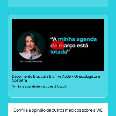
Depoimento Dra. Júlia Blumke Adde – Ginecologista e
Obstetra
“A minha agenda de março está lotada”
Confira a opinião de outros médicos sobre a WE