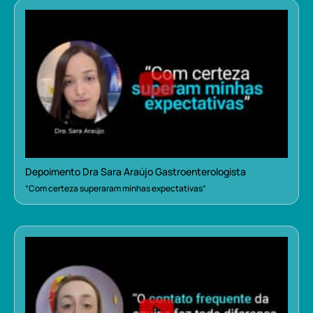
Depoimento Dra Sara Araújo Gastroenterologista
“Com certeza superaram minhas expectativas”