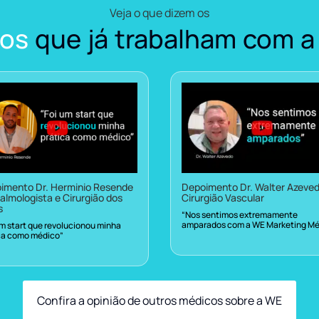
Veja o que dizem os
os
que já trabalham com a
imento Dr. Herminio Resende
Depoimento Dr. Walter Azeve
almologista e Cirurgião dos
Cirurgião Vascular
s
“Nos sentimos extremamente
amparados com a WE Marketing Mé
um start que revolucionou minha
ca como médico”
Confira a opinião de outros médicos sobre a WE