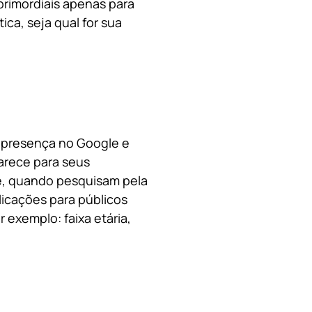
primordiais apenas para
ica, s
eja qual for sua
a presença no Google e
arece para seus
le, quando pesquisam pela
licações para públicos
 exemplo: faixa etária,