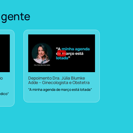
 gente
do
Depoimento Dra. Júlia Blumke
Adde – Ginecologista e Obstetra
“A minha agenda de março está lotada”
dico”