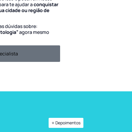
para te ajudar a
conquistar
ua cidade ou região de
uas dúvidas sobre:
ctologia”
agora mesmo
ecialista
⭐ Depoimentos