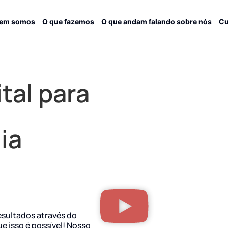
em somos
O que fazemos
O que andam falando sobre nós
Cu
tal para
ia
esultados através do
ue isso é possível! Nosso