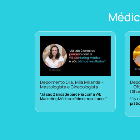
Médic
Depoimento Dra. Mila Miranda –
Depo
Mastologista e Ginecologista
– Oft
Olho
“Já são 2 anos de parceria com a WE
Marketing Médico e ótimos resultados”
“Foi 
práti