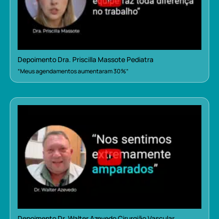
Depoimento Dra. Priscilla Massote Pediatra
“Meus agendamentos aumentaram 30%”
Depoimento Dr. Walter Azevedo Cirurgião Vascular