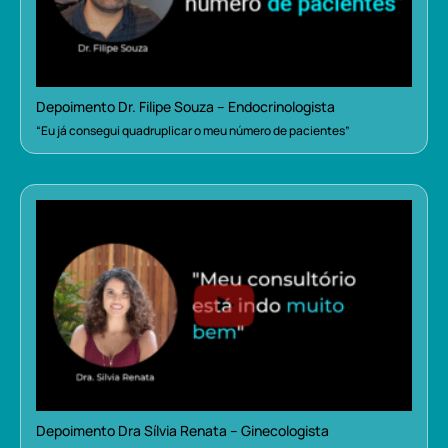
Depoimento Dr. Filipe Souza – Endocrinologista
“Eu já consegui quadruplicar o meu número de pacientes”
Depoimento Dra Sílvia Renata – Ginecologista