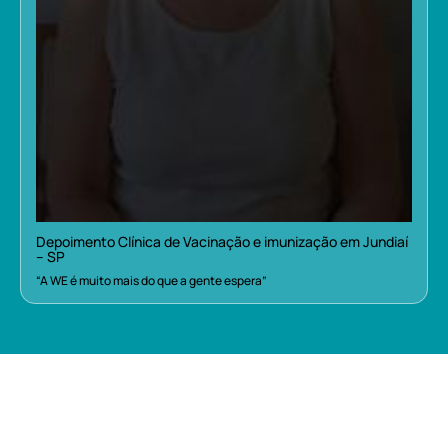
Depoimento Clínica de Vacinação e imunização em Jundiaí
– SP
“A WE é muito mais do que a gente espera”