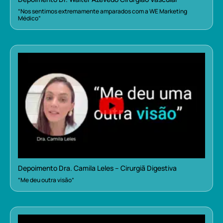
“Nos sentimos extremamente amparados com a WE Marketing
Médico”
Depoimento Dra. Camila Leles – Cirurgiã Digestiva
“Me deu outra visão”