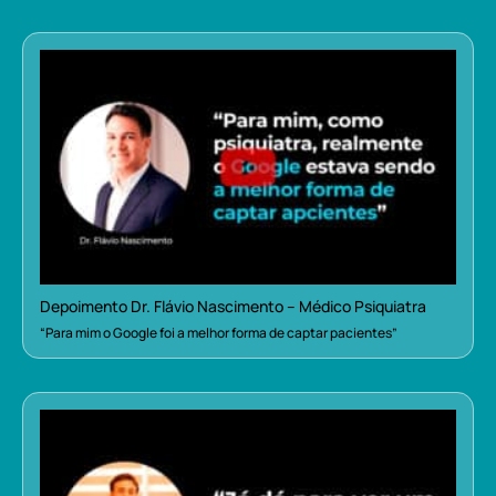
Depoimento Dr. Flávio Nascimento – Médico Psiquiatra
“Para mim o Google foi a melhor forma de captar pacientes”