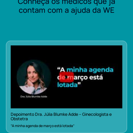
Conheça os médicos que já
contam com a ajuda da WE
Depoimento Dra. Júlia Blumke Adde – Ginecologista e
Obstetra
“A minha agenda de março está lotada”