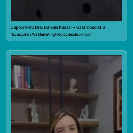
Depoimento Dra. Daniela Kassar – Gastropediatra
“Eu escolhi a WE Marketing Médico desde o início”