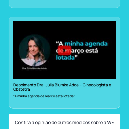
Depoimento Dra. Júlia Blumke Adde – Ginecologista e
Obstetra
“A minha agenda de março está lotada”
Confira a opinião de outros médicos sobre a WE