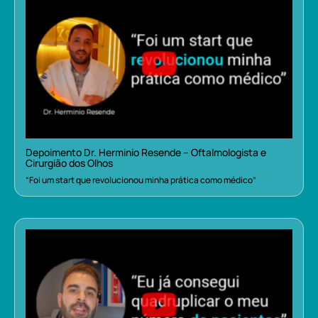
Depoimento Dr. Herminio Resende – Oftalmologista e
Cirurgião dos Olhos
“Foi um start que revolucionou minha prática como médico”