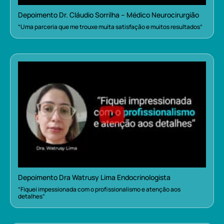
Depoimento Dr. Cláudio Sorrilha – Médico Neurocirurgião
“Uma parceria que me trouxe muita satisfação e muitos resultados”
Depoimento Dra Watrusy Lima Endocrinologista
“Fiquei impessionada com o profissionalismo e atenção aos
detalhes”