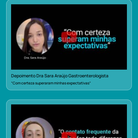
Depoimento Dra Sara Araújo Gastroenterologista
“Com certeza superaram minhas expectativas”