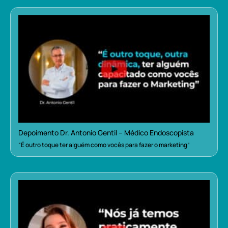
Depoimento Dr. Antonio Gentil – Médico Endoscopista
“É outro toque ter alguém como vocês para fazer o marketing”