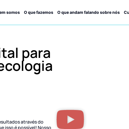
em somos
O que fazemos
O que andam falando sobre nós
Cu
tal para
ecologia
esultados através do
ue isso é possível! Nosso