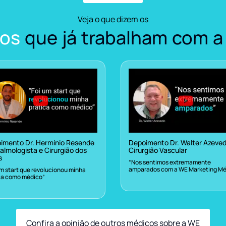
Veja o que dizem os
os
que já trabalham com a
imento Dr. Herminio Resende
Depoimento Dr. Walter Azeve
almologista e Cirurgião dos
Cirurgião Vascular
s
“Nos sentimos extremamente
amparados com a WE Marketing Mé
um start que revolucionou minha
ca como médico”
Confira a opinião de outros médicos sobre a WE