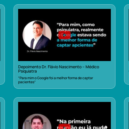
Depoimento Dr. Flávio Nascimento – Médico
Psiquiatra
“Para mim o Google foi a melhor forma de captar
pacientes”