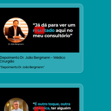
Depoimento Dr. João Bergmann – Médico
Cirurgião
“Depoimento Dr. João Bergmann”