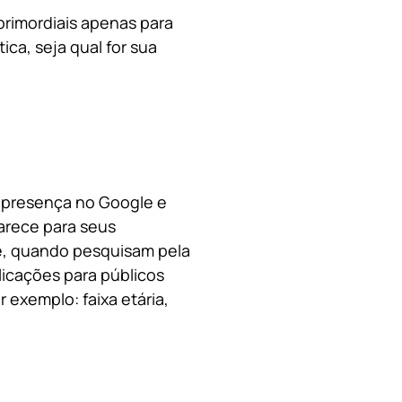
primordiais apenas para
ica, s
eja qual for sua
a presença no Google e
arece para seus
le, quando pesquisam pela
licações para públicos
 exemplo: faixa etária,