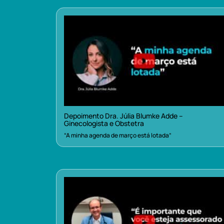
Depoimento Dra. Júlia Blumke Adde –
Ginecologista e Obstetra
“A minha agenda de março está lotada”