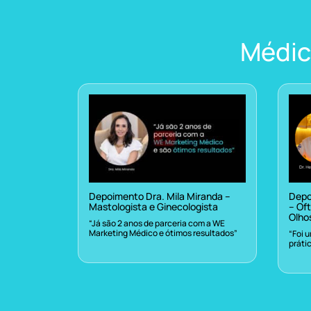
Médic
Depoimento Dra. Mila Miranda –
Depo
Mastologista e Ginecologista
– Oft
Olho
“Já são 2 anos de parceria com a WE
Marketing Médico e ótimos resultados”
“Foi 
práti