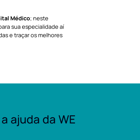
ital Médico
; neste
para sua especialidade aí
das e traçar os melhores
a ajuda da WE