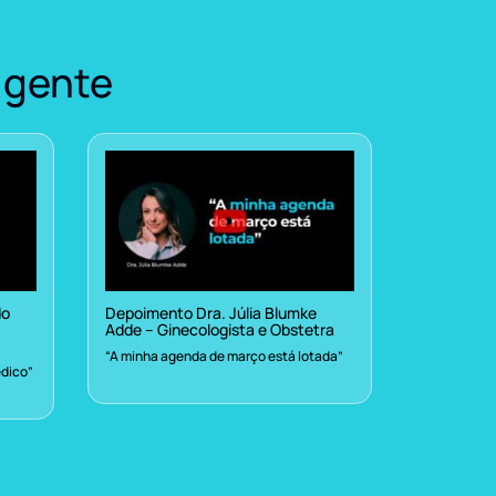
 gente
do
Depoimento Dra. Júlia Blumke
Adde – Ginecologista e Obstetra
“A minha agenda de março está lotada”
dico”