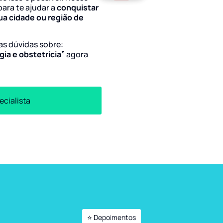
para te ajudar a
conquistar
ua cidade ou região de
uas dúvidas sobre:
gia e obstetrícia”
agora
ecialista
⭐ Depoimentos