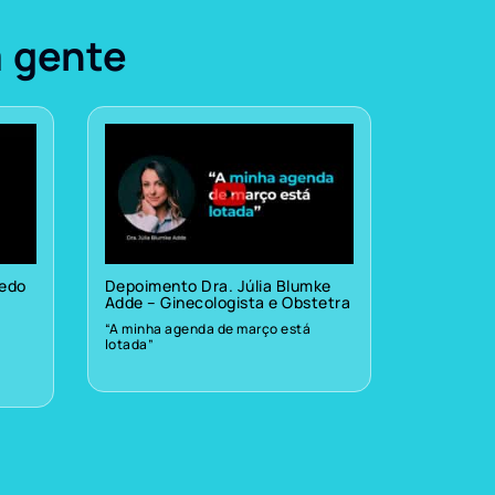
a gente
vedo
Depoimento Dra. Júlia Blumke
Adde – Ginecologista e Obstetra
“A minha agenda de março está
lotada”