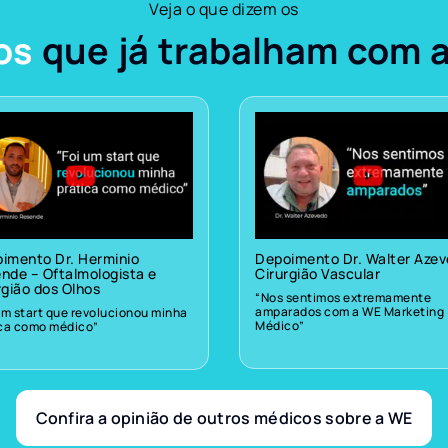
Veja o que dizem os
os
que já trabalham com 
imento Dr. Herminio
Depoimento Dr. Walter Aze
nde – Oftalmologista e
Cirurgião Vascular
rgião dos Olhos
“Nos sentimos extremamente
amparados com a WE Marketing
um start que revolucionou minha
Médico”
ica como médico”
Confira a opinião de outros médicos sobre a WE