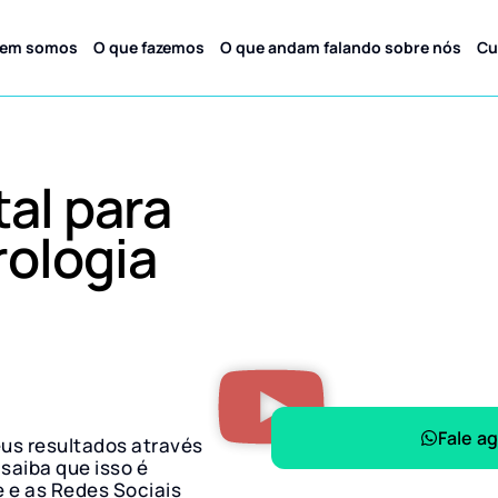
em somos
O que fazemos
O que andam falando sobre nós
Cu
tal para
rologia
Fale a
eus resultados através
 saiba que isso é
e e as Redes Sociais