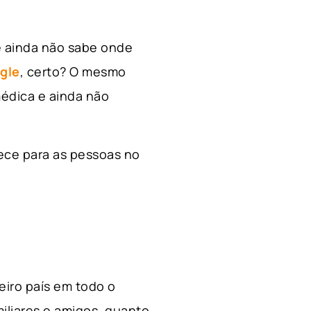
e ainda não sabe onde
gle
, certo? O mesmo
édica e ainda não
ece para as pessoas no
ceiro país em todo o
miliares e amigos, quanto