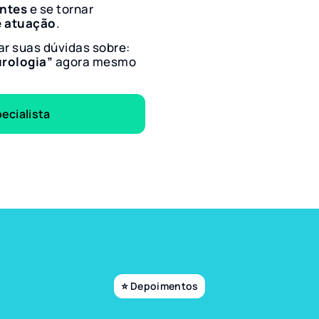
entes
e se tornar
e atuação
.
ar suas dúvidas sobre:
urologia”
agora mesmo
ecialista
⭐ Depoimentos