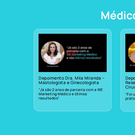
Médic
Depoimento Dra. Mila Miranda –
Depo
Mastologista e Ginecologista
Rese
Ciru
“Já são 2 anos de parceria com a WE
Marketing Médico e ótimos
“Foi 
resultados”
prát