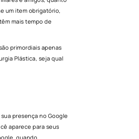
e um item obrigatório,
 têm mais tempo de
 são primordiais apenas
rgia Plástica, s
eja qual
 a sua presença no Google
ocê aparece para seus
Google, quando