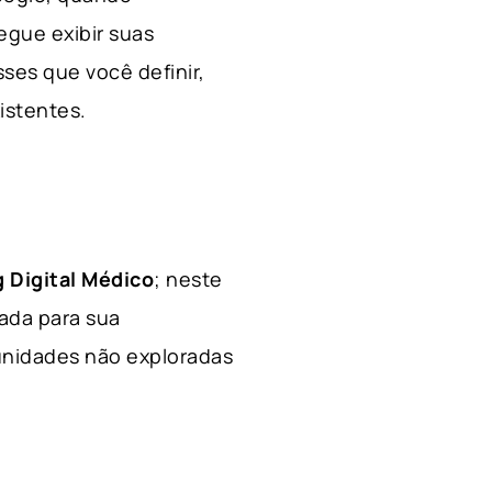
egue exibir suas
ses que você definir,
xistentes.
 Digital Médico
; neste
hada para sua
tunidades não exploradas