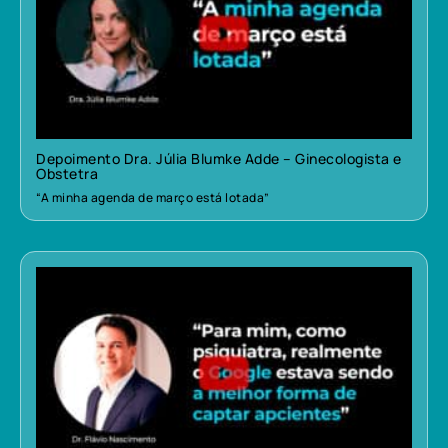
Depoimento Dra. Júlia Blumke Adde – Ginecologista e
Obstetra
“A minha agenda de março está lotada”