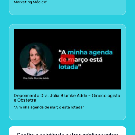
Marketing Médico”
Depoimento Dra. Júlia Blumke Adde – Ginecologista
e Obstetra
“A minha agenda de março está lotada”
Confira a opinião de outros médicos sobre