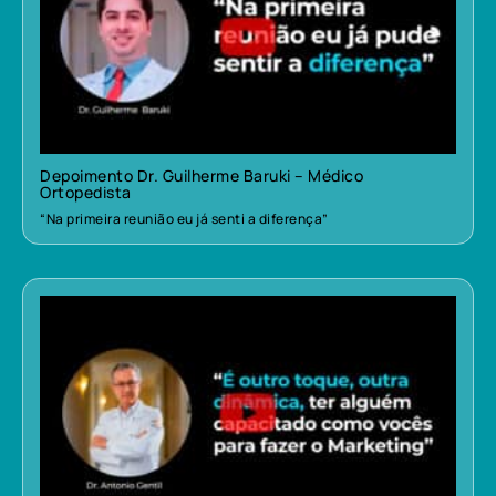
Depoimento Dr. Guilherme Baruki – Médico
Ortopedista
“Na primeira reunião eu já senti a diferença”