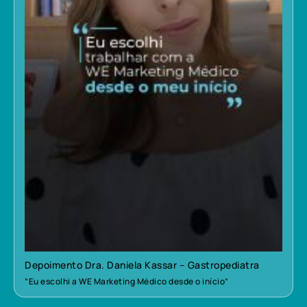
Depoimento Dra. Daniela Kassar – Gastropediatra
“Eu escolhi a WE Marketing Médico desde o início”