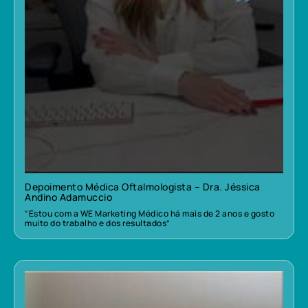
Depoimento Médica Oftalmologista – Dra. Jéssica
Andino Adamuccio
“Estou com a WE Marketing Médico há mais de 2 anos e gosto
muito do trabalho e dos resultados”