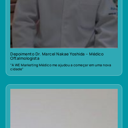
Depoimento Dr. Marcel Nakae Yoshida – Médico
Oftalmologista
“A WE Marketing Médico me ajudou a começar em uma nova
cidade”