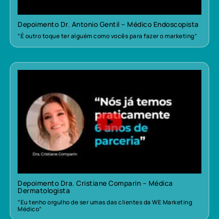
Depoimento Dr. Antonio Gentil – Médico Endoscopista
“É outro toque ter alguém como vocês para fazer o marketing”
Depoimento Dra. Cristiane Comparin – Médica
Dermatologista
“Eu tenho orgulho de ser umas das clientes da WE Marketing
Médico”