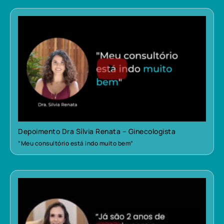
Depoimento Dra Sílvia Renata – Ginecologista
“Meu consultório está indo muito bem”