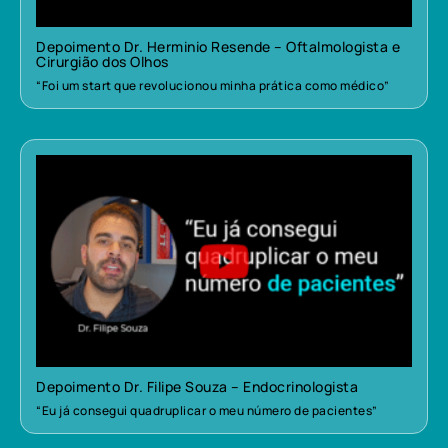
Depoimento Dr. Herminio Resende – Oftalmologista e
Cirurgião dos Olhos
“Foi um start que revolucionou minha prática como médico”
Depoimento Dr. Filipe Souza – Endocrinologista
“Eu já consegui quadruplicar o meu número de pacientes”