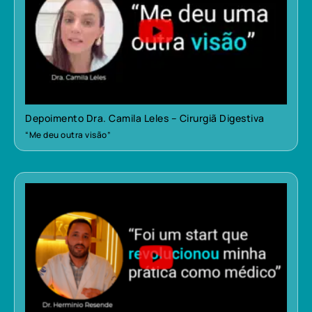
Depoimento Dra. Camila Leles – Cirurgiã Digestiva
“Me deu outra visão”