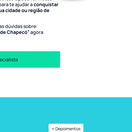
para te ajudar a
conquistar
ua cidade ou região de
uas dúvidas sobre:
s de Chapecó”
agora
ecialista
⭐ Depoimentos