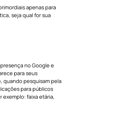
primordiais apenas para
ica, s
eja qual for sua
a presença no Google e
arece para seus
le, quando pesquisam pela
licações para públicos
 exemplo: faixa etária,