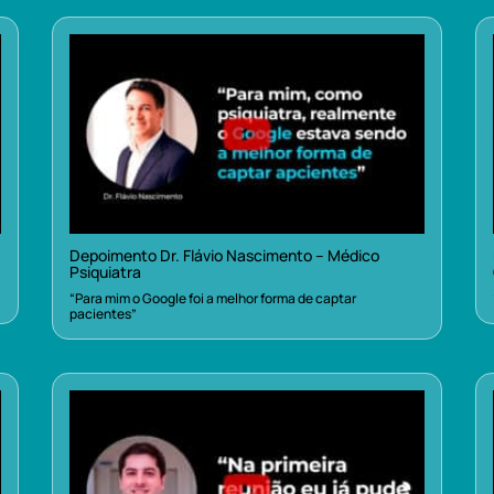
Depoimento Dr. Flávio Nascimento – Médico
Psiquiatra
“Para mim o Google foi a melhor forma de captar
pacientes”