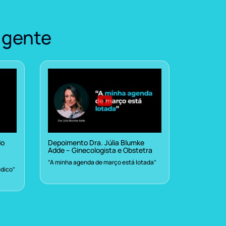
 gente
do
Depoimento Dra. Júlia Blumke
Adde – Ginecologista e Obstetra
“A minha agenda de março está lotada”
dico”