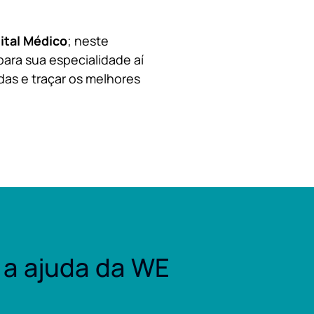
ital Médico
; neste
para sua especialidade aí
das e traçar os melhores
a ajuda da WE