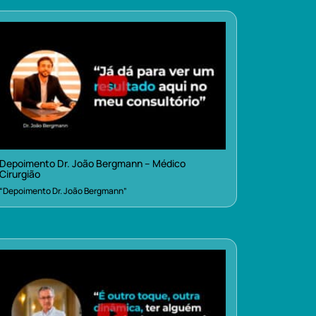
Depoimento Dr. João Bergmann – Médico
Cirurgião
“Depoimento Dr. João Bergmann”