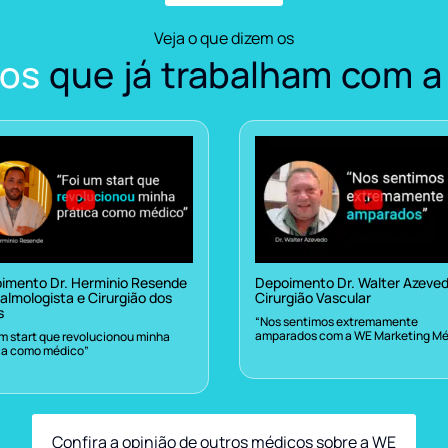
Veja o que dizem os
os
que já trabalham com a
imento Dr. Herminio Resende
Depoimento Dr. Walter Azeve
almologista e Cirurgião dos
Cirurgião Vascular
s
“Nos sentimos extremamente
amparados com a WE Marketing Mé
um start que revolucionou minha
ca como médico”
Confira a opinião de outros médicos sobre a WE