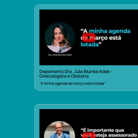
Depoimento Dra. Júlia Blumke Adde –
Ginecologista e Obstetra
“A minha agenda de março está lotada”