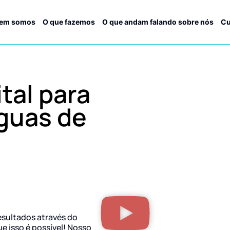
em somos
O que fazemos
O que andam falando sobre nós
Cu
tal para
guas de
esultados através do
ue isso é possível! Nosso