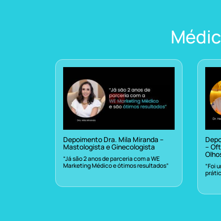
Médic
Depoimento Dra. Mila Miranda –
Depo
Mastologista e Ginecologista
– Oft
Olho
“Já são 2 anos de parceria com a WE
Marketing Médico e ótimos resultados”
“Foi 
práti