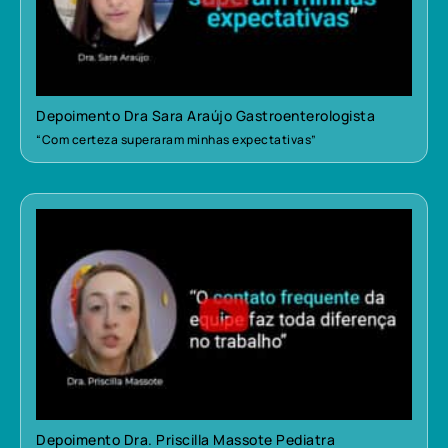
Depoimento Dra Sara Araújo Gastroenterologista
“Com certeza superaram minhas expectativas”
Depoimento Dra. Priscilla Massote Pediatra