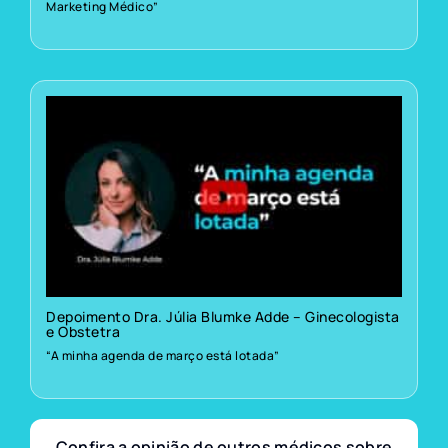
Marketing Médico”
Depoimento Dra. Júlia Blumke Adde – Ginecologista
e Obstetra
“A minha agenda de março está lotada”
Confira a opinião de outros médicos sobre