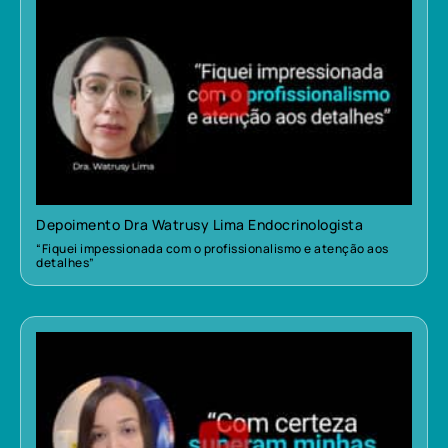
Depoimento Dra Watrusy Lima Endocrinologista
“Fiquei impessionada com o profissionalismo e atenção aos
detalhes”