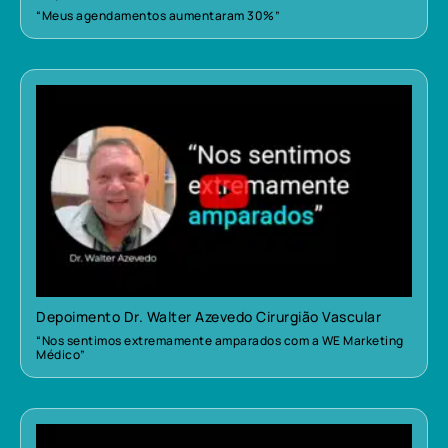
“Meus agendamentos aumentaram 30%”
Depoimento Dr. Walter Azevedo Cirurgião Vascular
“Nos sentimos extremamente amparados com a WE Marketing
Médico”