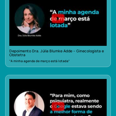
Depoimento Dra. Júlia Blumke Adde – Ginecologista e
Obstetra
“A minha agenda de março está lotada”