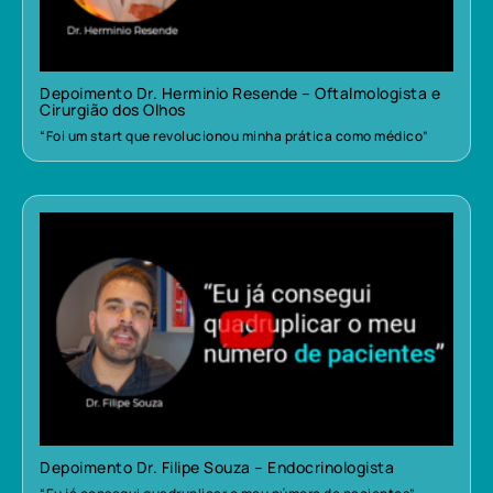
Depoimento Dr. Herminio Resende – Oftalmologista e
Cirurgião dos Olhos
“Foi um start que revolucionou minha prática como médico”
Depoimento Dr. Filipe Souza – Endocrinologista