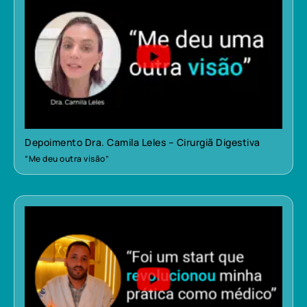
Depoimento Dra. Camila Leles – Cirurgiã Digestiva
“Me deu outra visão”