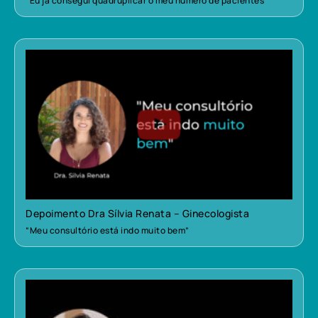
“Eu já consegui quadruplicar o meu número de pacientes”
Depoimento Dra Sílvia Renata – Ginecologista
“Meu consultório está indo muito bem”