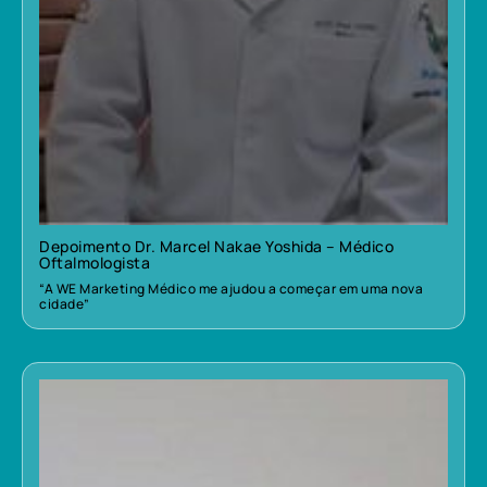
Depoimento Dr. Marcel Nakae Yoshida – Médico
Oftalmologista
“A WE Marketing Médico me ajudou a começar em uma nova
cidade”