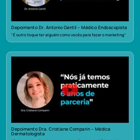
Depoimento Dr. Antonio Gentil – Médico Endoscopista
“É outro toque ter alguém como vocês para fazer o marketing”
Depoimento Dra. Cristiane Comparin – Médica
Dermatologista