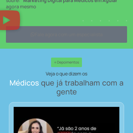
sobre:
“Marketing Digital para Médicos em Aguiar”
agora mesmo
Fale agora com um especialista
⭐ Depoimentos
Veja o que dizem os
Médicos
que já trabalham com a
gente