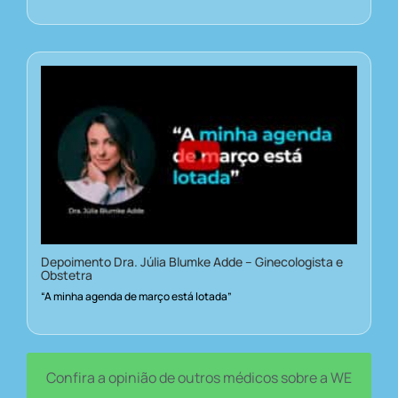
Depoimento Dra. Júlia Blumke Adde – Ginecologista e
Obstetra
“A minha agenda de março está lotada”
Confira a opinião de outros médicos sobre a WE