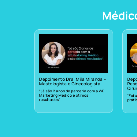
Médic
Depoimento Dra. Mila Miranda –
Depo
Mastologista e Ginecologista
Rese
Ciru
“Já são 2 anos de parceria com a WE
Marketing Médico e ótimos
“Foi 
resultados”
prát