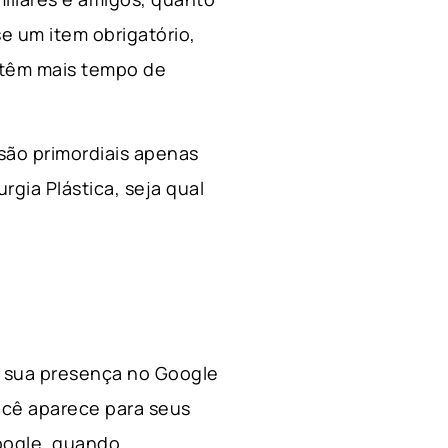
e um item obrigatório,
 têm mais tempo de
 são primordiais apenas
rgia Plástica, s
eja qual
 a sua presença no Google
ocê aparece para seus
Google, quando