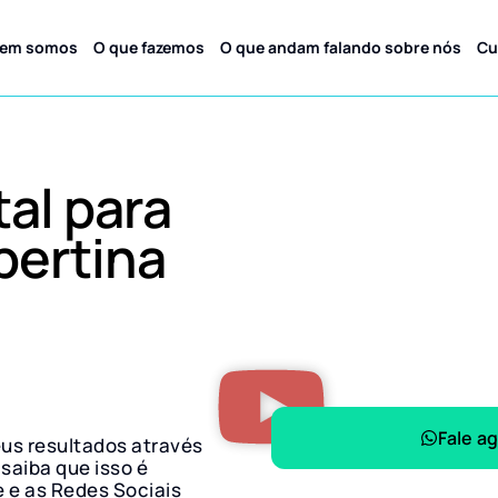
em somos
O que fazemos
O que andam falando sobre nós
Cu
tal para
bertina
Fale a
eus resultados através
 saiba que isso é
e e as Redes Sociais