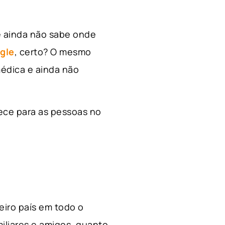
e ainda não sabe onde
gle
, certo? O mesmo
édica e ainda não
ece para as pessoas no
ceiro país em todo o
miliares e amigos, quanto