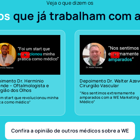
Veja o que dizem os
os
que já trabalham com 
imento Dr. Herminio
Depoimento Dr. Walter Aze
nde – Oftalmologista e
Cirurgião Vascular
rgião dos Olhos
“Nos sentimos extremamente
amparados com a WE Marketing
um start que revolucionou minha
Médico”
ica como médico”
Confira a opinião de outros médicos sobre a WE