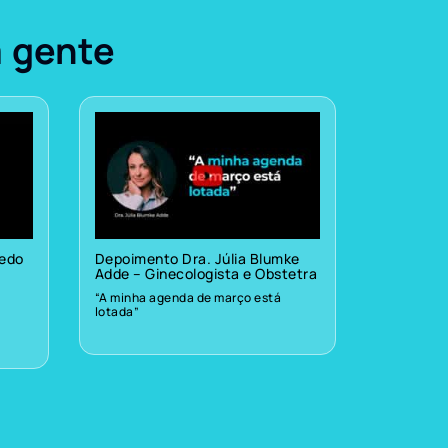
a gente
vedo
Depoimento Dra. Júlia Blumke
Adde – Ginecologista e Obstetra
“A minha agenda de março está
lotada”