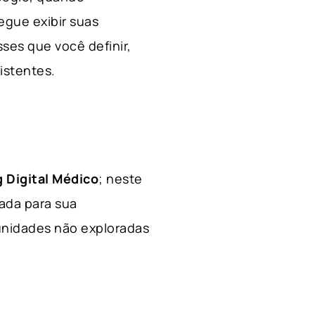
egue exibir suas
ses que você definir,
xistentes.
 Digital Médico
; neste
hada para sua
tunidades não exploradas