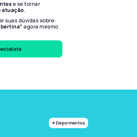
entes
e se tornar
e atuação
.
ar suas dúvidas sobre:
lbertina”
agora mesmo
ecialista
⭐ Depoimentos